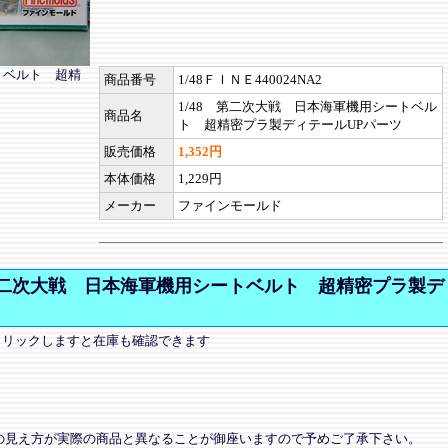
トベルト 超精
商品番号
1/48ＦＩＮＥ440024NA2
1/48 第二次大戦 日本海軍機用シートベル
商品名
ト 超精密プラ製ディテールUPパーツ
販売価格
1,352円
本体価格
1,229円
メーカー
ファインモールド
 第二次大戦 日本海軍機用シートベルト 超精密プラ製デ
クリックしますと在庫も確認できます
の見え方が実際の商品と異なることが御座いますので予めご了承下さい。