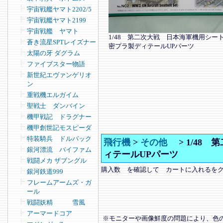
宇宙戦艦ヤマト2202/5
宇宙戦艦ヤマト2199
宇宙戦艦 ヤマト
1/48 第二次大戦 日本海軍機用シー
蒼き流星SPTレイズナー
密プラ製ディテールUPパーツ
太陽の牙 ダグラム
ファイブスター物語
新世紀エヴァンゲリオ
ン
重戦機エルガイム
聖戦士 ダンバイン
機甲戦記 ドラグナー
機甲創世記モスピーダ
特装騎兵 ドルバック
飛行機
>
その他
>
1/48
銀河漂流 バイファム
ィテールUPパーツ
戦闘メカ ザブングル
購入数 を確認して カートに入れるを
銀河鉄道999
フレームアームズ・ガ
ール
戦闘妖精 雪風
アーマードコア
※モニターや画像鮮度の問題により、色