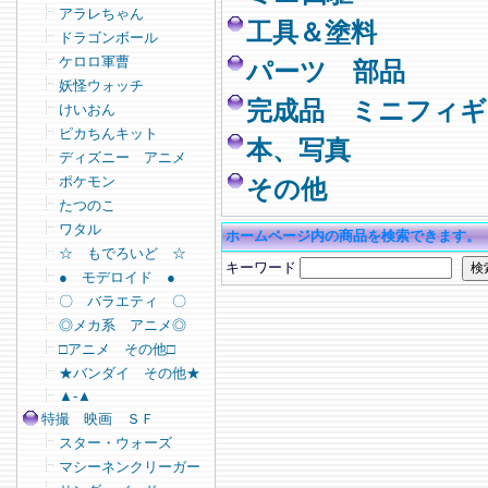
アラレちゃん
工具＆塗料
ドラゴンボール
ケロロ軍曹
パーツ 部品
妖怪ウォッチ
完成品 ミニフィギ
けいおん
ピカちんキット
本、写真
ディズニー アニメ
ポケモン
その他
たつのこ
ワタル
ホームページ内の商品を検索できます。
☆ もでろいど ☆
キーワード
● モデロイド ●
〇 バラエティ 〇
◎メカ系 アニメ◎
□アニメ その他□
★バンダイ その他★
▲-▲
特撮 映画 ＳＦ
スター・ウォーズ
マシーネンクリーガー