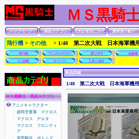
ＭＳ黒騎
飛行機
>
その他
>
1/48 第二次大戦 日本海軍
商品詳細
1/48 第二次大戦 日本海軍
ＭＳ黒騎士 商品カテゴリ
アニメキャラクター
超時空要塞 マクロス
マクロス デルタ
マクロス フロンティ
ア
装甲騎兵 ボトムズ