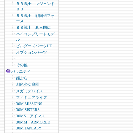
ＢＢ戦士 レジェンド
ＢＢ
ＢＢ戦士 戦国伝フォ
ース
ＢＢ戦士 真三国伝
ハイコンプリートモデ
ル
ビルダーズパーツHD
オプションパーツ
---
その他
バラエティ
姫ぷら
創彩少女庭園
メガミデバイス
フィギュアライズ
30M MISSIONS
30M SISTERS
30MS アイマス
30MM ARMORED
30M FANTASY