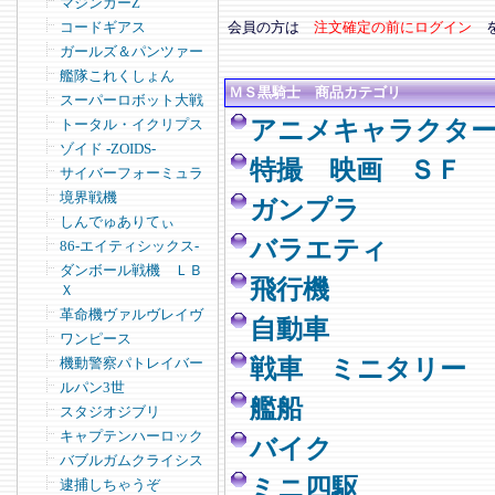
マジンガーZ
コードギアス
会員の方は
注文確定の前にログイン
ガールズ＆パンツァー
艦隊これくしょん
ＭＳ黒騎士 商品カテゴリ
スーパーロボット大戦
トータル・イクリプス
アニメキャラクタ
ゾイド -ZOIDS-
特撮 映画 ＳＦ
サイバーフォーミュラ
境界戦機
ガンプラ
しんでゅありてぃ
バラエティ
86-エイティシックス-
ダンボール戦機 ＬＢ
飛行機
Ｘ
革命機ヴァルヴレイヴ
自動車
ワンピース
機動警察パトレイバー
戦車 ミニタリー
ルパン3世
艦船
スタジオジブリ
キャプテンハーロック
バイク
バブルガムクライシス
ミニ四駆
逮捕しちゃうぞ