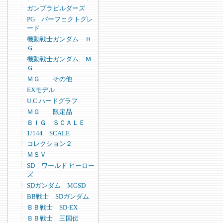
ガンプラビルダーズ
PG パーフェクトグレ
ード
機動戦士ガンダム Ｈ
Ｇ
機動戦士ガンダム Ｍ
Ｇ
ＭＧ その他
EXモデル
U.C.ハードグラフ
ＭＧ 限定品
ＢＩＧ ＳＣＡＬＥ
1/144 SCALE
コレクション２
ＭＳＶ
SD ワールド ヒーロー
ズ
SDガンダム MGSD
BB戦士 SDガンダム
ＢＢ戦士 SD-EX
ＢＢ戦士 三国伝