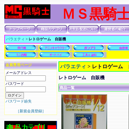
ＭＳ黒騎
バラエティ
>
レトロゲーム 自販機
会員専用ページ
バラエティ
>
レトロゲーム 
メールアドレス
レトロゲーム 自販機
パスワード
商品一覧
パスワード紛失
［新規会員登録］