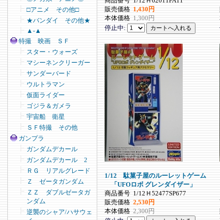
商品番号
1/12Ｈ62011FA11
販売価格
1,430円
□アニメ その他□
本体価格
1,300円
★バンダイ その他★
停止中:
▲-▲
特撮 映画 ＳＦ
スター・ウォーズ
マシーネンクリーガー
サンダーバード
ウルトラマン
仮面ライダー
ゴジラ＆ガメラ
宇宙船 衛星
ＳＦ特撮 その他
ガンプラ
ガンダムデカール
ガンダムデカール 2
ＲＧ リアルグレード
1/12 駄菓子屋のルーレットゲーム
Ｚ ゼータガンダム
「UFOロボ グレンダイザー」
ＺＺ ダブルゼータガ
商品番号
1/12Ｈ52477SP677
ンダム
販売価格
2,530円
本体価格
2,300円
逆襲のシャア/ハサウェ