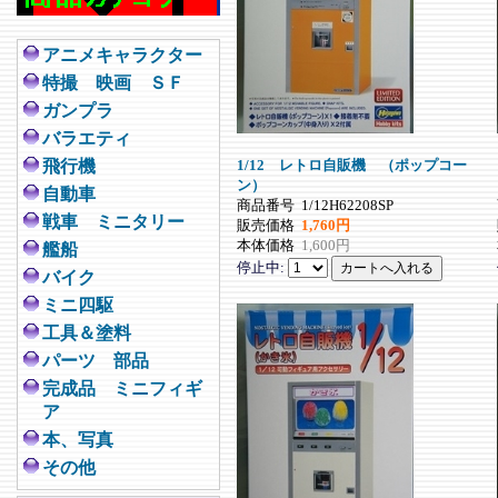
アニメキャラクター
特撮 映画 ＳＦ
ガンプラ
バラエティ
飛行機
1/12 レトロ自販機 （ポップコー
ン）
自動車
商品番号
1/12H62208SP
戦車 ミニタリー
販売価格
1,760円
本体価格
1,600円
艦船
停止中:
バイク
ミニ四駆
工具＆塗料
パーツ 部品
完成品 ミニフィギ
ア
本、写真
その他