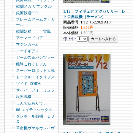
戦闘メカ ザブングル
1/12 フィギュア アクセサリー レ
銀河鉄道999
トロ自販機（ラーメン）
フレームアームズ・ガ
商品番号
1/12Ｈ62202FA13
ール
販売価格
1,650円
戦闘妖精 雪風
本体価格
1,500円
アーマードコア
停止中:
マジンガーZ
コードギアス
ガールズ＆パンツァー
艦隊これくしょん
スーパーロボット大戦
トータル・イクリプス
ゾイド -ZOIDS-
サイバーフォーミュラ
境界戦機
しんでゅありてぃ
86-エイティシックス-
ダンボール戦機 ＬＢ
Ｘ
革命機ヴァルヴレイヴ