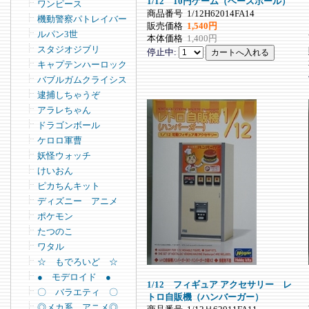
1/12 10円ゲーム（ベースボール）
ワンピース
商品番号
1/12H62014FA14
機動警察パトレイバー
販売価格
1,540円
ルパン3世
本体価格
1,400円
スタジオジブリ
停止中:
キャプテンハーロック
バブルガムクライシス
逮捕しちゃうぞ
アラレちゃん
ドラゴンボール
ケロロ軍曹
妖怪ウォッチ
けいおん
ピカちんキット
ディズニー アニメ
ポケモン
たつのこ
ワタル
☆ もでろいど ☆
● モデロイド ●
1/12 フィギュア アクセサリー レ
〇 バラエティ 〇
トロ自販機（ハンバーガー）
◎メカ系 アニメ◎