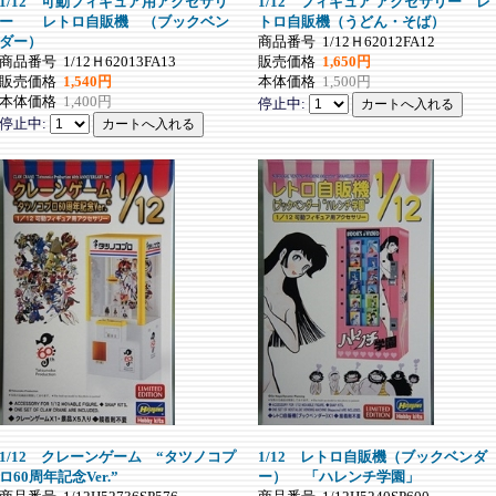
1/12 可動フィギュア用アクセサリ
1/12 フィギュア アクセサリー レ
ー レトロ自販機 （ブックベン
トロ自販機（うどん・そば）
ダー）
商品番号
1/12Ｈ62012FA12
商品番号
1/12Ｈ62013FA13
販売価格
1,650円
販売価格
1,540円
本体価格
1,500円
本体価格
1,400円
停止中:
停止中:
1/12 クレーンゲーム “タツノコプ
1/12 レトロ自販機（ブックベンダ
ロ60周年記念Ver.”
ー） 「ハレンチ学園」