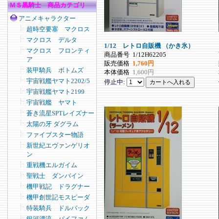
ＭＳ黒騎士 商品カテゴリ
アニメキャラクター
超時空要塞 マクロス
マクロス デルタ
1/12 レトロ自販機 （かき氷）
マクロス フロンティ
商品番号
1/12H62205
ア
販売価格
1,760円
装甲騎兵 ボトムズ
本体価格
1,600円
宇宙戦艦ヤマト2202/5
停止中:
宇宙戦艦ヤマト2199
宇宙戦艦 ヤマト
蒼き流星SPTレイズナー
太陽の牙 ダグラム
ファイブスター物語
新世紀エヴァンゲリオ
ン
重戦機エルガイム
聖戦士 ダンバイン
機甲戦記 ドラグナー
機甲創世記モスピーダ
特装騎兵 ドルバック
銀河漂流 バイファム