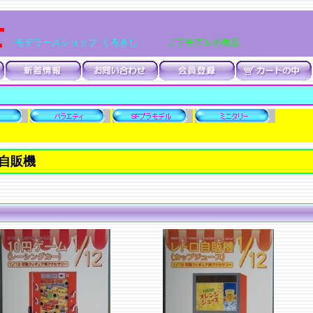
士
モデラーズショップ くろきし
プラモデル小売店
自販機