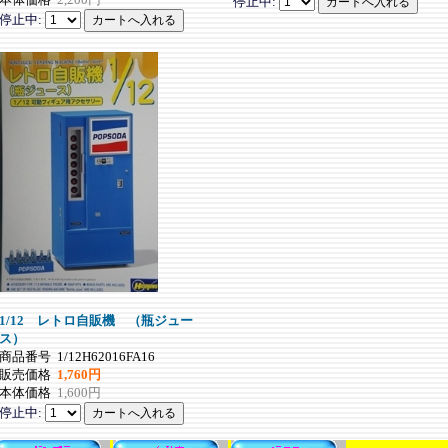
停止中:
停止中:
1/12 レトロ自販機 （瓶ジュー
ス）
商品番号
1/12H62016FA16
販売価格
1,760円
本体価格
1,600円
停止中: