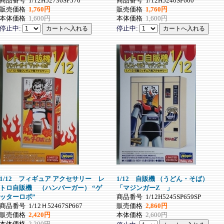
商品番号
1/12H52736SP576
商品番号
1/12H5240SP600
販売価格
1,760円
販売価格
1,760円
本体価格
1,600円
本体価格
1,600円
停止中:
停止中:
1/12 フィギュア アクセサリー レ
1/12 自販機 （うどん・そば）
トロ自販機 （ハンバーガー） “ゲ
「マジンガーZ 」
ッターロボ”
商品番号
1/12H5245SP659SP
商品番号
1/12Ｈ52467SP667
販売価格
2,860円
販売価格
2,420円
本体価格
2,600円
本体価格
2,200円