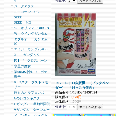
停止中:
イ
ジークアクス
ユニコーン UC
SEED
SEED MG
ジ・オリジン ORIGIN
Ｗ ウイングガンダム
ダブルオー ガンダム
00
エイジ ガンダムAGE
X ガンダムX
F91 / クロスボーン
水星の魔女
第08MS小隊 / ポケ
戦争
0083スターダストメモ
1/12 レトロ自販機 （ブックベン
リー
ダー） 「けっこう仮面」
商品番号
1/12H52424SP624
鉄血のオルフェンズ
販売価格
1,870円
Gのレコンギスタ
本体価格
1,700円
Gガンダム 機動武闘伝
停止中:
∀ガンダム ターンエー
Ｖガンダム ヴィクト