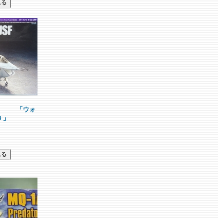
 JSF 「ウォ
 」