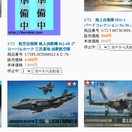
1/72 海上自衛隊 HSS
バードコレクション No.36
商品番号
1/72Ｔ60736 HSS-
販売価格
990円
本体価格
900円
1/72 航空自衛隊 無人偵察機 RQ-4B グ
停止中:
ローバルホーク 三沢基地 偵察航空隊
商品番号
1/72PLATZ088922ＡＣ-76
販売価格
4,180円
本体価格
3,800円
停止中: