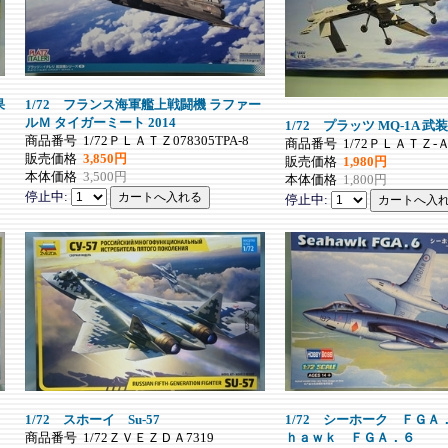
果
1/72 フランス海軍艦上戦闘機 ラファー
ルＭ タイガーミート 2014
1/72 プラッツ MQ-1A 
商品番号
1/72ＰＬＡＴＺ078305TPA-8
商品番号
1/72ＰＬＡＴＺ-Ａ
販売価格
3,850円
販売価格
1,980円
本体価格
3,500円
本体価格
1,800円
停止中:
停止中:
1/72 スホーイ Su-57
1/72 シーホーク ＦＧ
商品番号
1/72ＺＶＥＺＤＡ7319
ｈａｗｋ ＦＧＡ．６