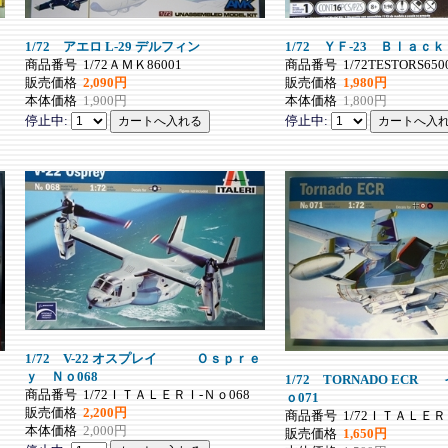
1/72 アエロ L-29 デルフィン
1/72 ＹＦ-23 Ｂｌａｃ
商品番号
1/72ＡＭＫ86001
商品番号
1/72TESTORS65
販売価格
2,090円
販売価格
1,980円
本体価格
1,900円
本体価格
1,800円
停止中:
停止中:
1/72 V-22 オスプレイ Ｏｓｐｒｅ
ｙ Ｎｏ068
1/72 TORNADO EC
商品番号
1/72ＩＴＡＬＥＲＩ-Ｎｏ068
ｏ071
販売価格
2,200円
商品番号
1/72ＩＴＡＬＥＲ
本体価格
2,000円
販売価格
1,650円