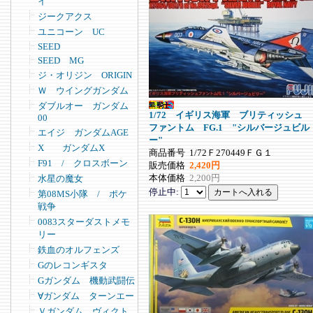
イ
ジークアクス
ユニコーン UC
SEED
SEED MG
ジ・オリジン ORIGIN
Ｗ ウイングガンダム
ダブルオー ガンダム
1/72 イギリス海軍 ブリティッシュ
00
ファントム FG.1 "シルバージュビル
エイジ ガンダムAGE
ー"
X ガンダムX
商品番号
1/72Ｆ270449ＦＧ１
F91 / クロスボーン
販売価格
2,420円
本体価格
2,200円
水星の魔女
停止中:
第08MS小隊 / ポケ
戦争
0083スターダストメモ
リー
鉄血のオルフェンズ
Gのレコンギスタ
Gガンダム 機動武闘伝
∀ガンダム ターンエー
Ｖガンダム ヴィクト