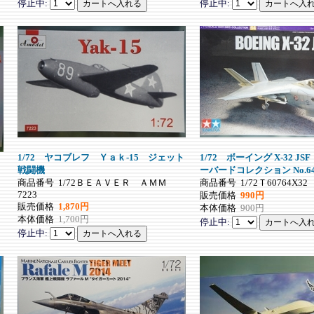
停止中:
停止中:
1/72 ヤコブレフ Ｙａｋ-15 ジェット
1/72 ボーイング X-32
戦闘機
ーバードコレクション No.64
商品番号
1/72ＢＥＡＶＥＲ ＡＭＭ
商品番号
1/72Ｔ60764X32
7223
販売価格
990円
販売価格
1,870円
本体価格
900円
本体価格
1,700円
停止中:
停止中: