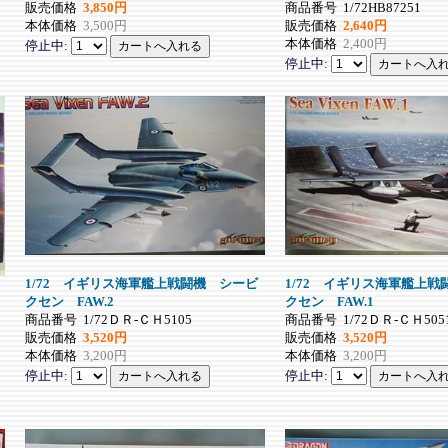
販売価格
3,850円
商品番号
1/72HB87251
本体価格
3,500円
販売価格
2,640円
本体価格
2,400円
停止中:
停止中:
1/72 イギリス海軍艦上戦闘機 シービ
1/72 イギリス海軍艦上
クセン FAW.2
クセン FAW.1
商品番号
1/72ＤＲ-ＣＨ5105
商品番号
1/72ＤＲ-ＣＨ505
販売価格
3,520円
販売価格
3,520円
本体価格
3,200円
本体価格
3,200円
停止中:
停止中: