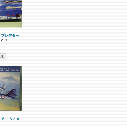
武装 プレデター
Ｃ-2
Ａ．６ Ｓｅａ