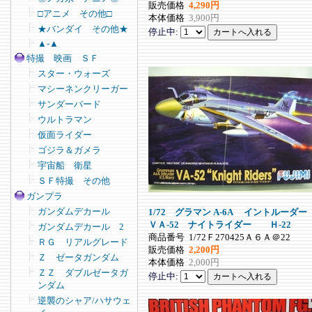
販売価格
4,290円
□アニメ その他□
本体価格
3,900円
★バンダイ その他★
停止中:
▲-▲
特撮 映画 ＳＦ
スター・ウォーズ
マシーネンクリーガー
サンダーバード
ウルトラマン
仮面ライダー
ゴジラ＆ガメラ
宇宙船 衛星
ＳＦ特撮 その他
ガンプラ
ガンダムデカール
1/72 グラマン A-6A イントルーダー
ＶＡ-52 ナイトライダー Ｈ-22
ガンダムデカール 2
商品番号
1/72Ｆ270425Ａ６Ａ＠22
ＲＧ リアルグレード
販売価格
2,200円
Ｚ ゼータガンダム
本体価格
2,000円
ＺＺ ダブルゼータガ
停止中:
ンダム
逆襲のシャア/ハサウェ