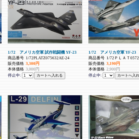
1/72 アメリカ空軍 試作戦闘機 YF-23
1/72 アメリカ空軍 YF-23
商品番号
1/72PLATZ075632AE-24
商品番号
1/72ＰＬＡＴ0572
販売価格
3,300円
販売価格
3,190円
本体価格
3,000円
本体価格
2,900円
停止中:
停止中: