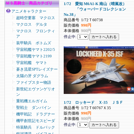
ＭＳ黒騎士 商品カテゴリ
1/72 愛知 M6A1-K 南山（晴嵐改）
「ウォーバードコレクション
アニメキャラクター
No.38」
超時空要塞 マクロス
商品番号
1/72Ｔ60738
マクロス デルタ
販売価格
990円
本体価格
900円
マクロス フロンティ
ア
停止中:
装甲騎兵 ボトムズ
宇宙戦艦ヤマト2202/5
宇宙戦艦ヤマト2199
宇宙戦艦 ヤマト
蒼き流星SPTレイズナー
太陽の牙 ダグラム
ファイブスター物語
新世紀エヴァンゲリオ
ン
重戦機エルガイム
1/72 ロッキード Ｘ-35 ＪＳＦ
聖戦士 ダンバイン
商品番号
1/72Ｔ60767Ｘ35
販売価格
990円
機甲戦記 ドラグナー
本体価格
900円
機甲創世記モスピーダ
停止中:
特装騎兵 ドルバック
銀河漂流 バイファム