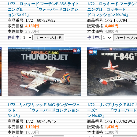
1/72 ロッキード マーチンF-35A ライト
1/72 ロッキード マーチン F
ニングII 「ウォーバードコレクシ
ニングII ロッキード 
ョン No.92」
ドコレクション No.94」
商品番号
1/72Ｔ60792W92
商品番号
1/72Ｔ60794
販売価格
4,180円
販売価格
4,400円
本体価格
3,800円
本体価格
4,000円
停止中:
停止中:
1/72 リパブリック F-84G サンダージェ
1/72 リパブリック F-84G
ット 「ウォーバードコレクション
ーズ” 「ウォーバード
No.45」
ン No.62」
商品番号
1/72Ｔ60745Ｗ45
商品番号
1/72Ｔ60762Ｗ62
販売価格
1,100円
販売価格
1,430円
本体価格
1,000円
本体価格
1,300円