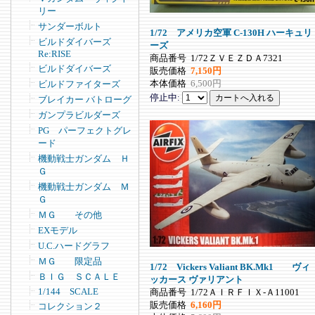
リー
サンダーボルト
1/72 アメリカ空軍 C-130H ハーキュリ
ビルドダイバーズ
ーズ
Re:RISE
商品番号
1/72ＺＶＥＺＤＡ7321
ビルドダイバーズ
販売価格
7,150円
本体価格
6,500円
ビルドファイターズ
停止中:
ブレイカー バトローグ
ガンプラビルダーズ
PG パーフェクトグレ
ード
機動戦士ガンダム Ｈ
Ｇ
機動戦士ガンダム Ｍ
Ｇ
ＭＧ その他
EXモデル
U.C.ハードグラフ
ＭＧ 限定品
1/72 Vickers Valiant BK.Mk1 ヴィ
ＢＩＧ ＳＣＡＬＥ
ッカース ヴァリアント
1/144 SCALE
商品番号
1/72ＡＩＲＦＩＸ-Ａ11001
販売価格
6,160円
コレクション２