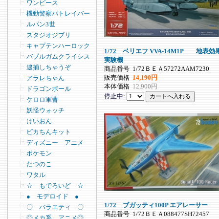
ワンピース
機動警察パトレイバー
ルパン3世
スタジオジブリ
キャプテンハーロック
1/72 ベリエフ VVA‐14M1P 地表効
バブルガムクライシス
実験機
逮捕しちゃうぞ
商品番号
1/72ＢＥＡ57272AAM7230
販売価格
14,190円
アラレちゃん
本体価格
12,900円
ドラゴンボール
停止中:
ケロロ軍曹
妖怪ウォッチ
けいおん
ピカちんキット
ディズニー アニメ
ポケモン
たつのこ
ワタル
☆ もでろいど ☆
● モデロイド ●
1/72 ブガッティ100P エアレーサー
〇 バラエティ 〇
商品番号
1/72ＢＥＡ088477SH72457
◎メカ系 アニメ◎