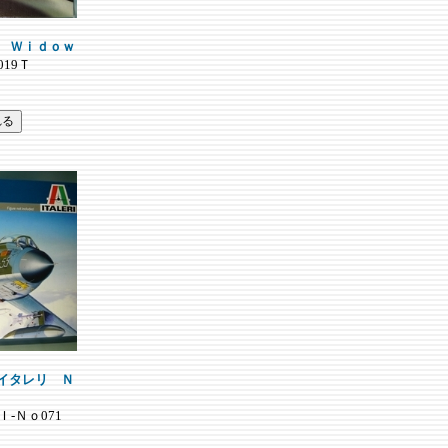
ｋ Ｗｉｄｏｗ
0019Ｔ
R イタレリ Ｎ
Ｉ-Ｎｏ071