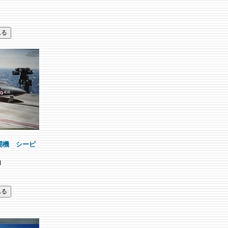
戦闘機 シービ
1