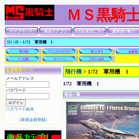
ＭＳ黒騎
飛行機
>
1/72 軍用機 1
会員専用ページ
飛行機
>
1/72 軍用機 1
メールアドレス
1/72 軍用機 1
パスワード
商品一覧
パスワード紛失
［新規会員登録］