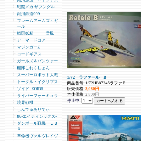
戦闘メカ ザブングル
銀河鉄道999
フレームアームズ・ガ
ール
戦闘妖精 雪風
アーマードコア
マジンガーZ
コードギアス
ガールズ＆パンツァー
艦隊これくしょん
スーパーロボット大戦
1/72 ラファール B
トータル・イクリプス
商品番号
1/72HB87245ラファＢ
販売価格
3,080円
ゾイド -ZOIDS-
本体価格
2,800円
サイバーフォーミュラ
停止中:
境界戦機
しんでゅありてぃ
86-エイティシックス-
ダンボール戦機 ＬＢ
Ｘ
革命機ヴァルヴレイヴ