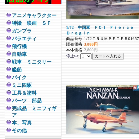
アニメキャラクター
特撮 映画 ＳＦ
1/72 中国軍 ＦＣ-1 Ｆｉｅｒｃｅ
ガンプラ
Ｄｒａｇｉｎ
バラエティ
商品番号
1/72ＴＲＵＭＰＥＴＥＲ01657
販売価格
3,080円
飛行機
本体価格
2,800円
自動車
停止中:
戦車 ミニタリー
艦船
バイク
ミニ四駆
工具＆塗料
パーツ 部品
完成品 ミニフィギ
ア
本、写真
その他