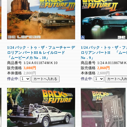
1/24 バック・トゥ・ザ・フューチャー デ
1/24 バック・トゥ・ザ・フ
．
ロリアン パートIII & レイルロード
ロリアン パートII 「ム
「ムービーメカ No．10」
No．9」
商品番号
1/24Ａ011874ＭＫ10
商品番号
1/24Ａ011867ＭＫ
販売価格
3,080円
販売価格
2,860円
本体価格
2,800円
本体価格
2,600円
停止中:
停止中: