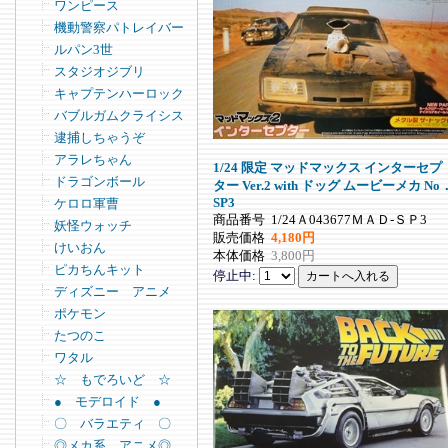
ワンピース
機動警察パトレイバー
ルパン3世
スタジオジブリ
キャプテンハーロック
バブルガムクライシス
逮捕しちゃうぞ
アラレちゃん
1/24 限定 マッドマックス インターセプ
ドラゴンボール
ター Ver.2 with ドッグ ムービーメカ No
SP3
ケロロ軍曹
商品番号
1/24Ａ043677ＭＡＤ-ＳＰ3
妖怪ウォッチ
販売価格
4,180円
けいおん
本体価格
3,800円
ピカちんキット
停止中:
ディズニー アニメ
ポケモン
たつのこ
ワタル
☆ もでろいど ☆
● モデロイド ●
〇 バラエティ 〇
◎メカ系 アニメ◎