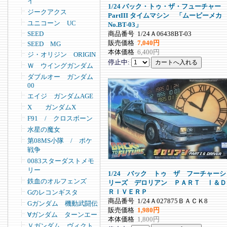
イ
1/24 バック・トゥ・ザ・フューチャー
ジークアクス
PartIII タイムマシン 「ムービーメカ
ユニコーン UC
No.BT-03」
商品番号
1/24Ａ06438BT-03
SEED
販売価格
7,040円
SEED MG
本体価格
6,400円
ジ・オリジン ORIGIN
停止中:
Ｗ ウイングガンダム
ダブルオー ガンダム
00
エイジ ガンダムAGE
X ガンダムX
F91 / クロスボーン
水星の魔女
第08MS小隊 / ポケ
戦争
0083スターダストメモ
リー
1/24 バック トゥ ザ フーチャーシ
鉄血のオルフェンズ
リーズ デロリアン ＰＡＲＴ Ⅰ＆Ｄ
ＲＩＶＥＲＰ
Gのレコンギスタ
商品番号
1/24Ａ027875ＢＡＣＫ8
Gガンダム 機動武闘伝
販売価格
1,980円
∀ガンダム ターンエー
本体価格
1,800円
Ｖガンダム ヴィクト