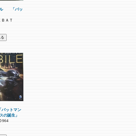
ビル 「バッ
ＥＸＢＡＴ
「バットマン
ィスの誕生」
Ｏ964