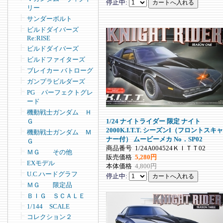
停止中:
リー
サンダーボルト
ビルドダイバーズ
Re:RISE
ビルドダイバーズ
ビルドファイターズ
ブレイカー バトローグ
ガンプラビルダーズ
PG パーフェクトグレ
ード
機動戦士ガンダム Ｈ
1/24 ナイトライダー 限定 ナイト
Ｇ
2000K.I.T.T. シーズンI（フロントスキャ
機動戦士ガンダム Ｍ
ナー付） ムービーメカ No．SP02
Ｇ
商品番号
1/24A004524ＫＩＴＴ02
ＭＧ その他
販売価格
5,280円
EXモデル
本体価格
4,800円
U.C.ハードグラフ
停止中:
ＭＧ 限定品
ＢＩＧ ＳＣＡＬＥ
1/144 SCALE
コレクション２