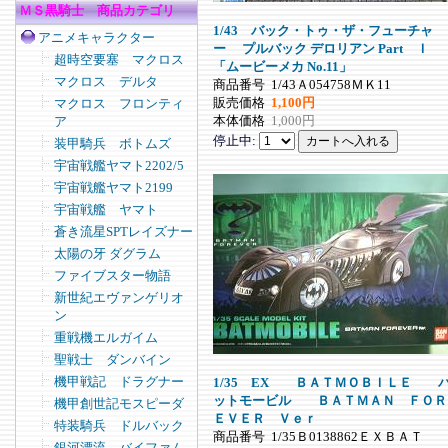
ＭＳ黒騎士 商品カテゴリ
1/43 バック・トゥ・ザ・フューチャ
アニメキャラクター
ー プルバック デロリアン Part Ｉ
超時空要塞 マクロス
「ムービーメカ No.11」
マクロス デルタ
商品番号
1/43Ａ054758ＭＫ11
販売価格
1,100円
マクロス フロンティ
本体価格
1,000円
ア
停止中:
装甲騎兵 ボトムズ
宇宙戦艦ヤマト2202/5
宇宙戦艦ヤマト2199
宇宙戦艦 ヤマト
蒼き流星SPTレイズナー
太陽の牙 ダグラム
ファイブスター物語
新世紀エヴァンゲリオ
ン
重戦機エルガイム
聖戦士 ダンバイン
機甲戦記 ドラグナー
1/35 EX ＢＡＴＭＯＢＩＬＥ 
ットモービル ＢＡＴＭＡＮ ＦＯＲ
機甲創世記モスピーダ
ＥＶＥＲ Ｖｅｒ
特装騎兵 ドルバック
商品番号
1/35Ｂ0138862ＥＸＢＡＴ
銀河漂流 バイファム