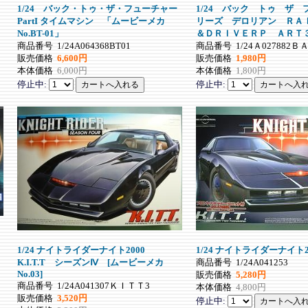
1/24 バック・トゥ・ザ・フューチャー
1/24 バック トゥ ザ
PartI タイムマシン 「ムービーメカ
リーズ デロリアン ＲＡ
No.BT-01」
＆ＤＲＩＶＥＲＰ ＡＲＴ
商品番号
1/24A064368BT01
商品番号
1/24Ａ027882Ｂ
販売価格
6,600円
販売価格
1,980円
本体価格
6,000円
本体価格
1,800円
停止中:
停止中:
1/24 ナイトライダーナイト2000
1/24 ナイトライダーナイト2000
K.I.T.T シーズンⅣ [ムービーメカ
商品番号
1/24A041253
No.03]
販売価格
5,280円
商品番号
1/24A041307ＫＩＴＴ3
本体価格
4,800円
販売価格
3,520円
停止中: