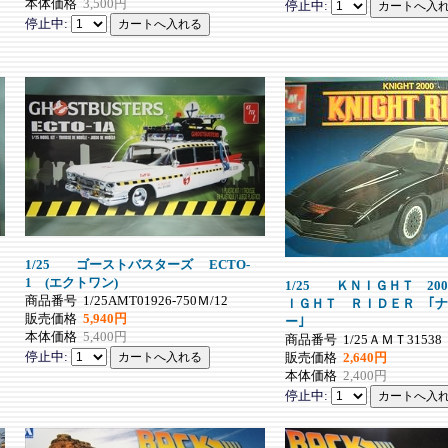
本体価格
3,500円
停止中:
停止中:
1/25 ゴーストバスターズ ECTO-
1 (エクトワン)
1/25 ＫＮＩＧＨＴ 2
商品番号
1/25AMT01926-750Ｍ/12
ＩＧＨＴ ＲＩＤＥＲ ｢
販売価格
5,940円
ー｣
本体価格
5,400円
商品番号
1/25ＡＭＴ31538
停止中:
販売価格
2,640円
本体価格
2,400円
停止中: