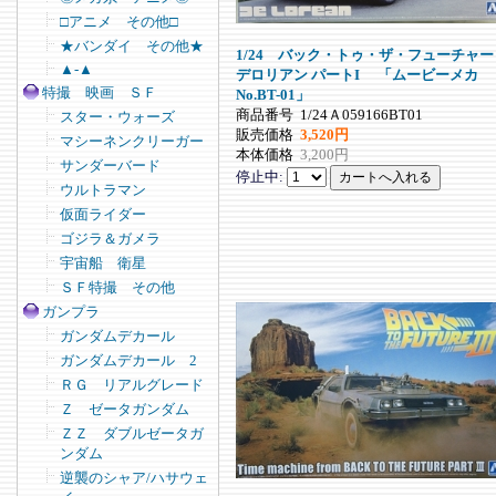
□アニメ その他□
★バンダイ その他★
1/24 バック・トゥ・ザ・フューチャー
▲-▲
デロリアン パートI 「ムービーメカ
特撮 映画 ＳＦ
No.BT-01」
商品番号
1/24Ａ059166BT01
スター・ウォーズ
販売価格
3,520円
マシーネンクリーガー
本体価格
3,200円
サンダーバード
停止中:
ウルトラマン
仮面ライダー
ゴジラ＆ガメラ
宇宙船 衛星
ＳＦ特撮 その他
ガンプラ
ガンダムデカール
ガンダムデカール 2
ＲＧ リアルグレード
Ｚ ゼータガンダム
ＺＺ ダブルゼータガ
ンダム
逆襲のシャア/ハサウェ