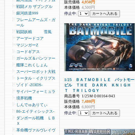
販売価格
4,950円
戦闘メカ ザブングル
本体価格
4,500円
銀河鉄道999
停止中:
フレームアームズ・ガ
ール
戦闘妖精 雪風
アーマードコア
マジンガーZ
コードギアス
ガールズ＆パンツァー
艦隊これくしょん
スーパーロボット大戦
トータル・イクリプス
1/25 ＢＡＴＭＯＢＩＬＥ バットモー
ゾイド -ZOIDS-
ビル ＴＨＥ ＤＡＲＫ ＫＮＩＧＨ
Ｔ ＴＲＩＬＯＧＹ
サイバーフォーミュラ
商品番号
1/25ＭＯ00164-943
境界戦機
販売価格
7,480円
しんでゅありてぃ
本体価格
6,800円
86-エイティシックス-
停止中:
ダンボール戦機 ＬＢ
Ｘ
革命機ヴァルヴレイヴ