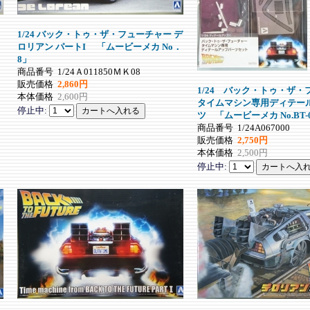
1/24 バック・トゥ・ザ・フューチャー デ
ロリアン パートI 「ムービーメカ No．
8」
商品番号
1/24Ａ011850ＭＫ08
販売価格
2,860円
1/24 バック・トゥ・ザ
本体価格
2,600円
タイムマシン専用ディテー
停止中:
ツ 「ムービーメカ No.BT-0
商品番号
1/24A067000
販売価格
2,750円
本体価格
2,500円
停止中: