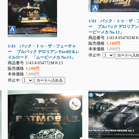
1/43 バック・トゥ・ザ・
ー プルバック デロリアン P
ービーメカ No.12」
商品番号
1/43Ａ054765ＭＫ
販売価格
1,100円
1/43 バック・トゥ・ザ・フューチャ
本体価格
1,000円
ー プルバック デロリアン PartIII＆レ
停止中:
イルロード 「ムービーメカ No.13」
商品番号
1/43Ａ054772ＭＫ13
販売価格
1,100円
本体価格
1,000円
停止中: