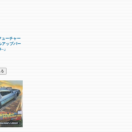
・フューチャー
ルアップパー
--」