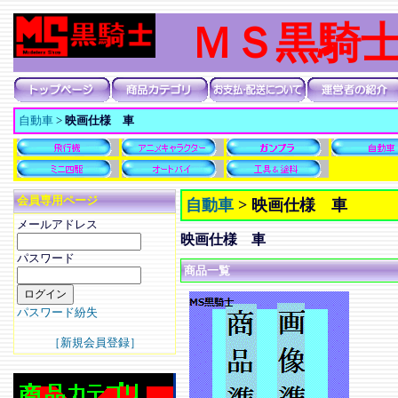
ＭＳ黒騎
自動車
>
映画仕様 車
会員専用ページ
自動車
>
映画仕様 車
メールアドレス
映画仕様 車
パスワード
商品一覧
パスワード紛失
［新規会員登録］