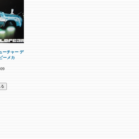
ューチャー デ
ービーメカ
09