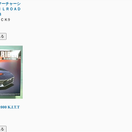
 フーチャーシ
ＩＬＲＯＡＤ
３
ＡＣＫ9
 K.I.T.T