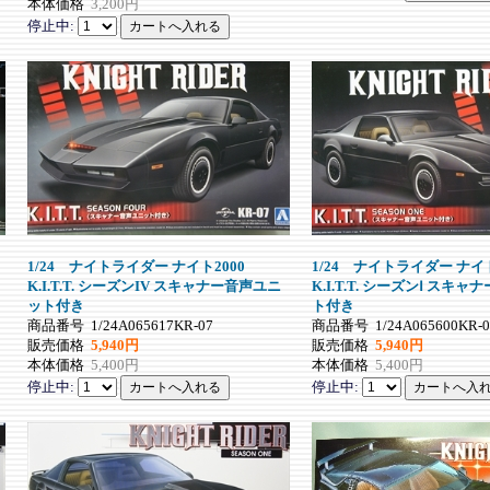
本体価格
3,200円
停止中:
1/24 ナイトライダー ナイト2000
1/24 ナイトライダー ナイト
K.I.T.T. シーズンIV スキャナー音声ユニ
K.I.T.T. シーズンⅠ スキ
ット付き
ト付き
商品番号
1/24A065617KR-07
商品番号
1/24A065600KR-0
販売価格
5,940円
販売価格
5,940円
本体価格
5,400円
本体価格
5,400円
停止中:
停止中: