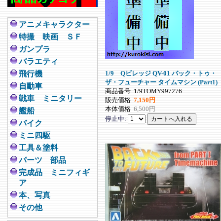
アニメキャラクター
特撮 映画 ＳＦ
ガンプラ
バラエティ
飛行機
1/9 Qビレッジ QV-01 バック・トゥ・
ザ・フューチャー タイムマシン (Part1)
自動車
商品番号
1/9TOMY997276
戦車 ミニタリー
販売価格
7,150円
本体価格
6,500円
艦船
停止中:
バイク
ミニ四駆
工具＆塗料
パーツ 部品
完成品 ミニフィギ
ア
本、写真
その他