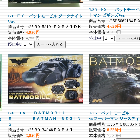
1/35 EX バットモー
トマン ビギンズVer.」
1/35 ＥＸ バットモービル ダークナイト
商品番号
1/35B5062184
Ver.
販売価格
4,620円
商品番号
1/35Ｂ0158191ＥＸＢＡＴＤＫ
本体価格
4,200円
販売価格
4,950円
本体価格
4,500円
停止中:
停止中:
1/35 EX ＢＡＴＭＯＢＩＬ
1/25 バットモービル 
Ｅ ＢＡＴＭＡＮ ＢＥＧＩＮ
vs スーパーマン ジャステ
バ
Ｓ
商品番号
1/25ＭＯ00535Ｎ
商品番号
1/35Ｂ0134048ＥＸＢＡＴ
販売価格
8,338円
販売価格
3,850円
本体価格
7,580円