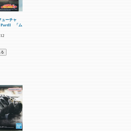
フューチャ
artII 「ム
12