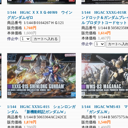
1/144 HGAC ＸＸＸＧ-00Ｗ0 ウイン
1/144 HGAC XXXG-0
グガンダムゼロ
ンドロック＆ガンダムブレ
商品番号
1/144Ｂ0164267ＨＧ121
ル プロダクトコード
販売価格
1,760円
商品番号
1/144Ｂ5058235
本体価格
1,600円
販売価格
1,614円
本体価格
1,467円
停止中:
停止中:
サ
1/144 HGAC XXXG-01S シェンロンガ
1/144 HGAC WMS-03
ンダム 「新機動戦記ガンダムW」
「ガンダムＷ」
商品番号
1/144Ｂ5063364AC242CE
商品番号
1/144Ｂ5057575A
販売価格
1,870円
販売価格
1,540円
本体価格
1,700円
本体価格
1,400円