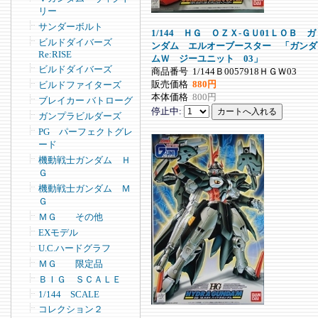
リー
サンダーボルト
1/144 ＨＧ ＯＺＸ-ＧＵ01ＬＯＢ ガ
ビルドダイバーズ
ンダム エルオーブースター 「ガンダ
Re:RISE
ムＷ ジーユニット 03」
ビルドダイバーズ
商品番号
1/144Ｂ0057918ＨＧＷ03
販売価格
880円
ビルドファイターズ
本体価格
800円
ブレイカー バトローグ
停止中:
ガンプラビルダーズ
PG パーフェクトグレ
ード
機動戦士ガンダム Ｈ
Ｇ
機動戦士ガンダム Ｍ
Ｇ
ＭＧ その他
EXモデル
U.C.ハードグラフ
ＭＧ 限定品
ＢＩＧ ＳＣＡＬＥ
1/144 SCALE
コレクション２