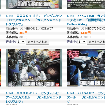
リ
1/144 ＸＸＸＧ-01ＳＲ2 ガンダムサン
1/144 XXXG-01SR 
ドロックカスタム 「ガンダムＷエンド
ック改 EW 「新機動戦記
レスワルツ」
Endless Waltz」
商品番号
1/144B0061214HGEＷ07
商品番号
1/144B5072542H
販売価格
880円
販売価格
4,180円
本体価格
800円
本体価格
3,800円
停止中:
停止中:
1/144 ＸＸＸＧ-01Ｈ2 ガンダムヘビー
1/144 XXXG-01D2 
アームズカスタム 「ガンダムＷエンド
ズヘル 「ガンダムＷエン
レスワルツ」
ツ」