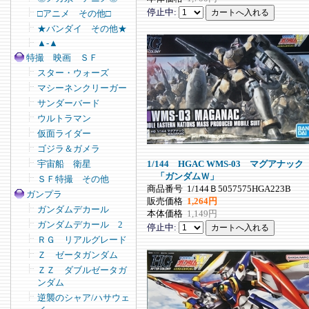
停止中:
□アニメ その他□
★バンダイ その他★
▲-▲
特撮 映画 ＳＦ
スター・ウォーズ
マシーネンクリーガー
サンダーバード
ウルトラマン
仮面ライダー
ゴジラ＆ガメラ
1/144 HGAC WMS-03 マグアナック
宇宙船 衛星
「ガンダムＷ」
ＳＦ特撮 その他
商品番号
1/144Ｂ5057575HGA223B
ガンプラ
販売価格
1,264円
ガンダムデカール
本体価格
1,149円
ガンダムデカール 2
停止中:
ＲＧ リアルグレード
Ｚ ゼータガンダム
ＺＺ ダブルゼータガ
ンダム
逆襲のシャア/ハサウェ