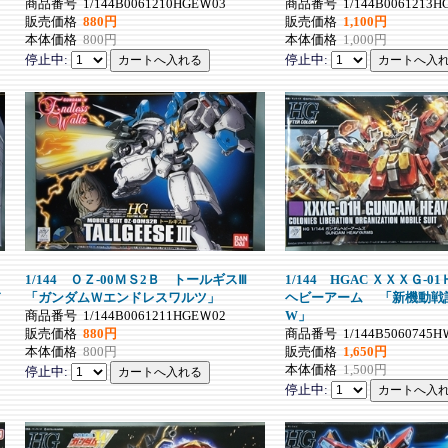
商品番号
1/144B0061210HGEＷ03
商品番号
1/144B0061213H
販売価格
880円
販売価格
1,100円
本体価格
800円
本体価格
1,000円
停止中:
停止中:
1/144 ＯＺ-00ＭＳ2Ｂ トールギスⅢ
1/144 HGAC ＸＸＸＧ-
ド
「ガンダムＷエンドレスワルツ」
ヘビーアーム 「新機動戦
商品番号
1/144B0061211HGEＷ02
W」
販売価格
880円
商品番号
1/144B5060745
本体価格
800円
販売価格
1,650円
本体価格
1,500円
停止中:
停止中: