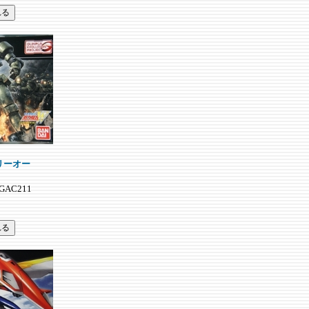
MS リーオー
HGAC211