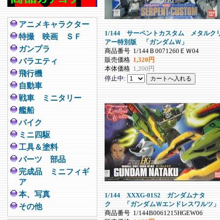
アニメキャラクター
1/144 サーペントカスタム メタルク
特撮 映画 ＳＦ
アー特別版 「ガンダムＷ」
ガンプラ
商品番号
1/144Ｂ0071260ＥＷ04
販売価格
1,320円
バラエティ
本体価格
1,200円
飛行機
停止中:
自動車
戦車 ミニタリー
艦船
バイク
ミニ四駆
工具＆塗料
パーツ 部品
完成品 ミニフィギ
ア
本、写真
1/144 XXXG-01S2 ガンダムナタ
ク 「ガンダムＷエンドレスワルツ」
その他
商品番号
1/144B0061215HGEW06