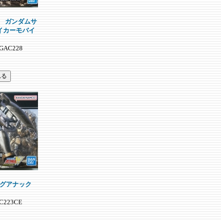
1SR ガンダムサ
イカーモバイ
セット
HGAC228
 マグアナック
C223CE