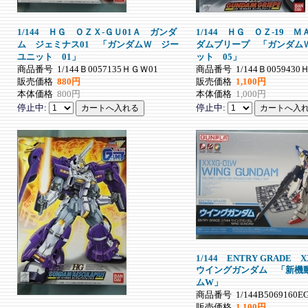
1/144 ＨＧ ＯＺＸ-ＧＵ01Ａ ガンダ
1/144 ＨＧ ＯＺ-19 
ム ジェミナス01 「ガンダムＷ ジー
ダムブリープ 「ガンダム
ユニット 01」
ット 05」
商品番号
1/144Ｂ0057135ＨＧＷ01
商品番号
1/144Ｂ005943
販売価格
880円
販売価格
1,100円
本体価格
800円
本体価格
1,000円
停止中:
停止中:
1/144 ENTRY GRADE 
ウイングガンダム 「新機
ムW」
商品番号
1/144B5069160E
販売価格
1,100円