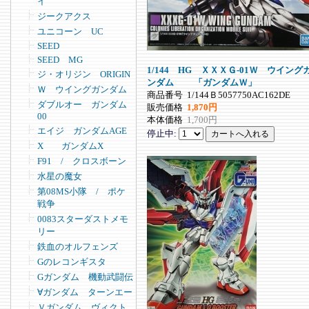
イ
ジークアクス
ユニコーン UC
SEED
SEED MG
1/144 HG ＸＸＸＧ-01Ｗ ウイング
ジ・オリジン ORIGIN
ンダム 「ガンダムＷ」
Ｗ ウイングガンダム
商品番号
1/144Ｂ5057750AC162DE
ダブルオー ガンダム
販売価格
1,870円
00
本体価格
1,700円
エイジ ガンダムAGE
停止中:
X ガンダムX
F91 / クロスボーン
水星の魔女
第08MS小隊 / ポケ
戦争
0083スターダストメモ
リー
鉄血のオルフェンズ
Gのレコンギスタ
Gガンダム 機動武闘伝
∀ガンダム ターンエー
Ｖガンダム ヴィクト