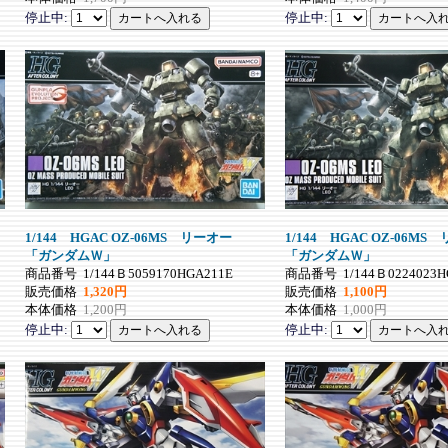
停止中:
停止中:
1/144 HGAC OZ-06MS リーオー
1/144 HGAC OZ-06
「ガンダムＷ」
「ガンダムＷ」
商品番号
1/144Ｂ5059170HGA211E
商品番号
1/144Ｂ0224023
販売価格
1,320円
販売価格
1,100円
本体価格
1,200円
本体価格
1,000円
停止中:
停止中: