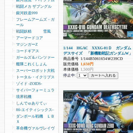
戦闘メカ ザブングル
銀河鉄道999
フレームアームズ・ガ
ール
戦闘妖精 雪風
アーマードコア
マジンガーZ
1/144 HGAC XXXG-01Ｄ ガンダム
コードギアス
デスサイズ 「新機動戦記ガンダムW」
ガールズ＆パンツァー
商品番号
1/144B5061654Ｗ239CD
販売価格
1,650円
艦隊これくしょん
本体価格
1,500円
スーパーロボット大戦
停止中:
トータル・イクリプス
ゾイド -ZOIDS-
サイバーフォーミュラ
境界戦機
しんでゅありてぃ
86-エイティシックス-
ダンボール戦機 ＬＢ
Ｘ
革命機ヴァルヴレイヴ