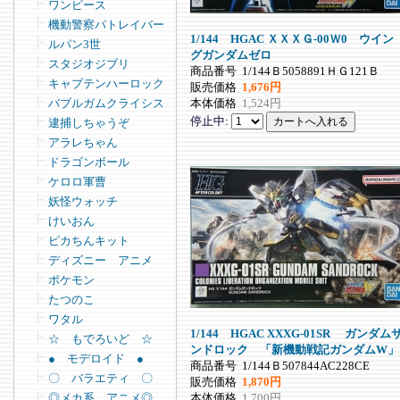
ワンピース
機動警察パトレイバー
1/144 HGAC ＸＸＸＧ-00Ｗ0 ウイン
ルパン3世
グガンダムゼロ
スタジオジブリ
商品番号
1/144Ｂ5058891ＨＧ121Ｂ
キャプテンハーロック
販売価格
1,676円
本体価格
1,524円
バブルガムクライシス
停止中:
逮捕しちゃうぞ
アラレちゃん
ドラゴンボール
ケロロ軍曹
妖怪ウォッチ
けいおん
ピカちんキット
ディズニー アニメ
ポケモン
たつのこ
ワタル
1/144 HGAC XXXG-01SR ガンダム
☆ もでろいど ☆
ンドロック 「新機動戦記ガンダムW」
● モデロイド ●
商品番号
1/144Ｂ507844AC228CE
〇 バラエティ 〇
販売価格
1,870円
本体価格
1,700円
◎メカ系 アニメ◎