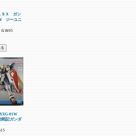
ＭＡＳＸ ガン
Ｗ ジーユニ
0ＨＧＷ05
XXXG-01W
動戦記ガンダ
G15