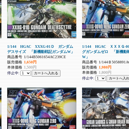
1/144 HGAC XXXG-01Ｄ ガンダム
1/144 HGAC ＸＸＸＧ-
デスサイズ 「新機動戦記ガンダムW」
グガンダムゼロ 「新機動
商品番号
1/144B5061654AC239CE
W」
販売価格
1,650円
商品番号
1/144Ｂ5058891A
本体価格
1,500円
販売価格
1,980円
本体価格
1,800円
停止中:
停止中: