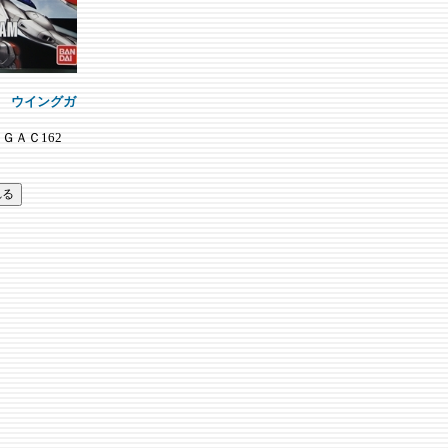
1Ｗ ウイングガ
3ＨＧＡＣ162