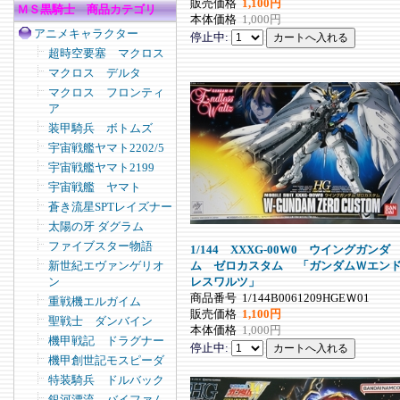
販売価格
1,100円
ＭＳ黒騎士 商品カテゴリ
本体価格
1,000円
アニメキャラクター
停止中:
超時空要塞 マクロス
マクロス デルタ
マクロス フロンティ
ア
装甲騎兵 ボトムズ
宇宙戦艦ヤマト2202/5
宇宙戦艦ヤマト2199
宇宙戦艦 ヤマト
蒼き流星SPTレイズナー
太陽の牙 ダグラム
ファイブスター物語
1/144 XXXG-00W0 ウイングガンダ
ム ゼロカスタム 「ガンダムＷエン
新世紀エヴァンゲリオ
レスワルツ」
ン
商品番号
1/144B0061209HGEＷ01
重戦機エルガイム
販売価格
1,100円
聖戦士 ダンバイン
本体価格
1,000円
機甲戦記 ドラグナー
停止中:
機甲創世記モスピーダ
特装騎兵 ドルバック
銀河漂流 バイファム