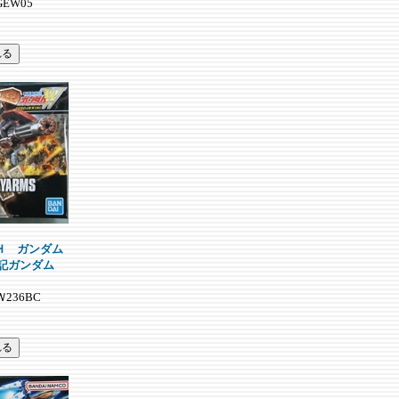
GEW05
01Ｈ ガンダム
記ガンダム
HＷ236BC