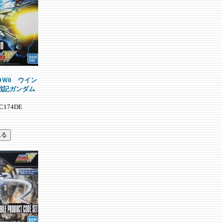
00Ｗ0 ウイン
戦記ガンダム
C174DE