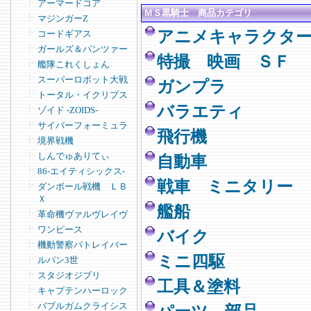
アーマードコア
ＭＳ黒騎士 商品カテゴリ
マジンガーZ
アニメキャラクタ
コードギアス
ガールズ＆パンツァー
特撮 映画 ＳＦ
艦隊これくしょん
スーパーロボット大戦
ガンプラ
トータル・イクリプス
バラエティ
ゾイド -ZOIDS-
サイバーフォーミュラ
飛行機
境界戦機
しんでゅありてぃ
自動車
86-エイティシックス-
戦車 ミニタリー
ダンボール戦機 ＬＢ
Ｘ
艦船
革命機ヴァルヴレイヴ
ワンピース
バイク
機動警察パトレイバー
ミニ四駆
ルパン3世
スタジオジブリ
工具＆塗料
キャプテンハーロック
バブルガムクライシス