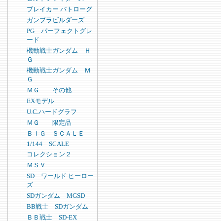
ブレイカー バトローグ
ガンプラビルダーズ
PG パーフェクトグレ
ード
機動戦士ガンダム Ｈ
Ｇ
機動戦士ガンダム Ｍ
Ｇ
ＭＧ その他
EXモデル
U.C.ハードグラフ
ＭＧ 限定品
ＢＩＧ ＳＣＡＬＥ
1/144 SCALE
コレクション２
ＭＳＶ
SD ワールド ヒーロー
ズ
SDガンダム MGSD
BB戦士 SDガンダム
ＢＢ戦士 SD-EX