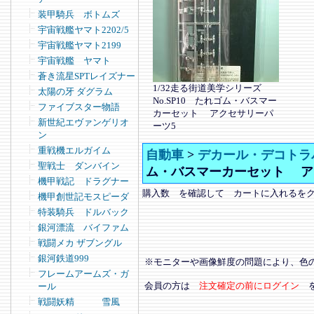
装甲騎兵 ボトムズ
宇宙戦艦ヤマト2202/5
宇宙戦艦ヤマト2199
宇宙戦艦 ヤマト
蒼き流星SPTレイズナー
1/32走る街道美学シリーズ
太陽の牙 ダグラム
No.SP10 たれゴム・バスマー
ファイブスター物語
カーセット アクセサリーパ
新世紀エヴァンゲリオ
ーツ5
ン
重戦機エルガイム
自動車
>
デカール・デコトラ
聖戦士 ダンバイン
ム・バスマーカーセット ア
機甲戦記 ドラグナー
購入数 を確認して カートに入れるを
機甲創世記モスピーダ
特装騎兵 ドルバック
銀河漂流 バイファム
戦闘メカ ザブングル
銀河鉄道999
※モニターや画像鮮度の問題により、色
フレームアームズ・ガ
会員の方は
注文確定の前にログイン
ール
戦闘妖精 雪風