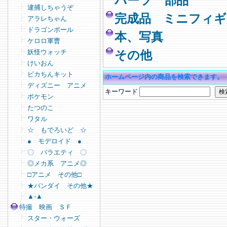
パーツ 部品
逮捕しちゃうぞ
完成品 ミニフィギ
アラレちゃん
ドラゴンボール
本、写真
ケロロ軍曹
妖怪ウォッチ
その他
けいおん
ピカちんキット
ホームページ内の商品を検索できます。
ディズニー アニメ
キーワード
ポケモン
たつのこ
ワタル
☆ もでろいど ☆
● モデロイド ●
〇 バラエティ 〇
◎メカ系 アニメ◎
□アニメ その他□
★バンダイ その他★
▲-▲
特撮 映画 ＳＦ
スター・ウォーズ