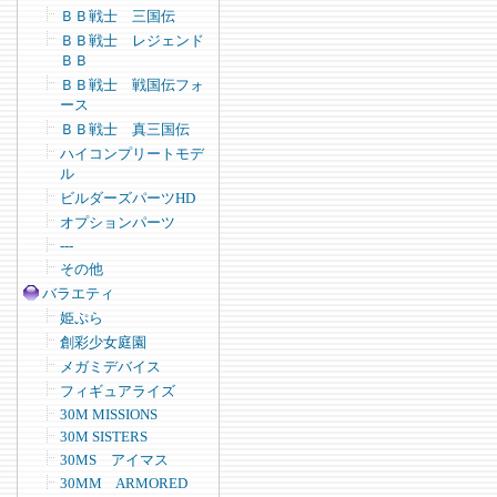
ＢＢ戦士 三国伝
ＢＢ戦士 レジェンド
ＢＢ
ＢＢ戦士 戦国伝フォ
ース
ＢＢ戦士 真三国伝
ハイコンプリートモデ
ル
ビルダーズパーツHD
オプションパーツ
---
その他
バラエティ
姫ぷら
創彩少女庭園
メガミデバイス
フィギュアライズ
30M MISSIONS
30M SISTERS
30MS アイマス
30MM ARMORED