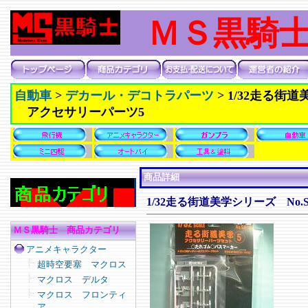
ＭＳ黒騎
自動車
>
デカール・デコトラパーツ
>
1/32走る街
アクセサリーパーツ5
商品詳細
1/32走る街道美学シリーズ N
ＭＳ黒騎士 商品カテゴリ
アニメキャラクター
超時空要塞 マクロス
マクロス デルタ
マクロス フロンティ
ア