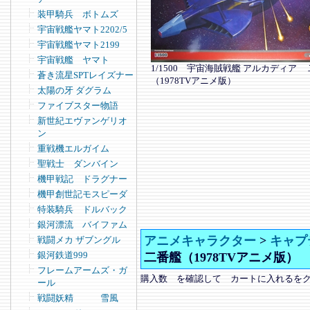
装甲騎兵 ボトムズ
宇宙戦艦ヤマト2202/5
宇宙戦艦ヤマト2199
宇宙戦艦 ヤマト
1/1500 宇宙海賊戦艦 アルカディア
蒼き流星SPTレイズナー
（1978TVアニメ版）
太陽の牙 ダグラム
ファイブスター物語
新世紀エヴァンゲリオ
ン
重戦機エルガイム
聖戦士 ダンバイン
機甲戦記 ドラグナー
機甲創世記モスピーダ
特装騎兵 ドルバック
銀河漂流 バイファム
アニメキャラクター
>
キャプ
戦闘メカ ザブングル
銀河鉄道999
二番艦（1978TVアニメ版）
フレームアームズ・ガ
購入数 を確認して カートに入れるを
ール
戦闘妖精 雪風