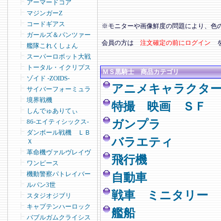
アーマードコア
マジンガーZ
コードギアス
※モニターや画像鮮度の問題により、色
ガールズ＆パンツァー
会員の方は
注文確定の前にログイン
艦隊これくしょん
スーパーロボット大戦
トータル・イクリプス
ＭＳ黒騎士 商品カテゴリ
ゾイド -ZOIDS-
アニメキャラクタ
サイバーフォーミュラ
境界戦機
特撮 映画 ＳＦ
しんでゅありてぃ
86-エイティシックス-
ガンプラ
ダンボール戦機 ＬＢ
バラエティ
Ｘ
革命機ヴァルヴレイヴ
飛行機
ワンピース
機動警察パトレイバー
自動車
ルパン3世
戦車 ミニタリー
スタジオジブリ
キャプテンハーロック
艦船
バブルガムクライシス