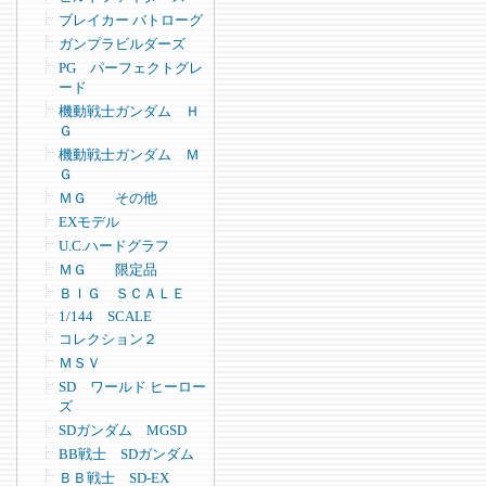
ブレイカー バトローグ
ガンプラビルダーズ
PG パーフェクトグレ
ード
機動戦士ガンダム Ｈ
Ｇ
機動戦士ガンダム Ｍ
Ｇ
ＭＧ その他
EXモデル
U.C.ハードグラフ
ＭＧ 限定品
ＢＩＧ ＳＣＡＬＥ
1/144 SCALE
コレクション２
ＭＳＶ
SD ワールド ヒーロー
ズ
SDガンダム MGSD
BB戦士 SDガンダム
ＢＢ戦士 SD-EX