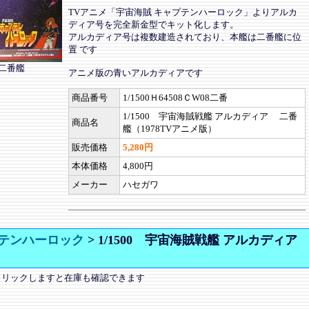
TVアニメ「宇宙海賊 キャプテンハーロック」よりアルカ
ディア号を完全新金型でキット化します。
アルカディア号は複数建造されており、本艦は二番艦に位
置 です
 二番艦
アニメ版の青いアルカディアです
商品番号
1/1500Ｈ64508ＣW08二番
1/1500 宇宙海賊戦艦 アルカディア 二番
商品名
艦（1978TVアニメ版）
販売価格
5,280円
本体価格
4,800円
メーカー
ハセガワ
テンハーロック
>
1/1500 宇宙海賊戦艦 アルカディ
クリックしますと在庫も確認できます