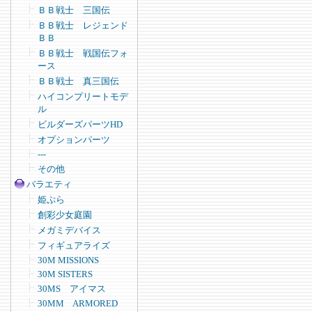
ＢＢ戦士 三国伝
ＢＢ戦士 レジェンド
ＢＢ
ＢＢ戦士 戦国伝フォ
ース
ＢＢ戦士 真三国伝
ハイコンプリートモデ
ル
ビルダーズパーツHD
オプションパーツ
---
その他
バラエティ
姫ぷら
創彩少女庭園
メガミデバイス
フィギュアライズ
30M MISSIONS
30M SISTERS
30MS アイマス
30MM ARMORED