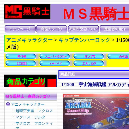
ＭＳ黒騎
アニメキャラクター
>
キャプテンハーロック
>
1/1
メ版）
商品詳細
1/1500 宇宙海賊戦艦 アルカ
ＭＳ黒騎士 商品カテゴリ
アニメキャラクター
超時空要塞 マクロス
マクロス デルタ
マクロス フロンティ
ア