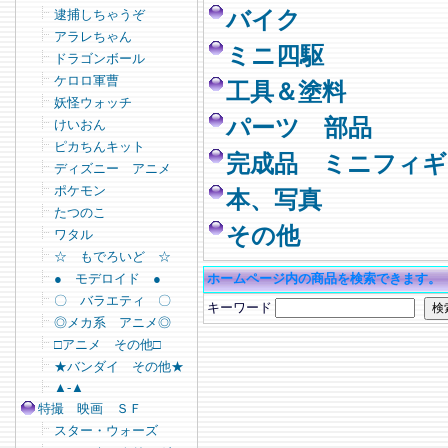
逮捕しちゃうぞ
バイク
アラレちゃん
ミニ四駆
ドラゴンボール
ケロロ軍曹
工具＆塗料
妖怪ウォッチ
パーツ 部品
けいおん
ピカちんキット
完成品 ミニフィギ
ディズニー アニメ
ポケモン
本、写真
たつのこ
その他
ワタル
☆ もでろいど ☆
● モデロイド ●
ホームページ内の商品を検索できます。
〇 バラエティ 〇
キーワード
◎メカ系 アニメ◎
□アニメ その他□
★バンダイ その他★
▲-▲
特撮 映画 ＳＦ
スター・ウォーズ