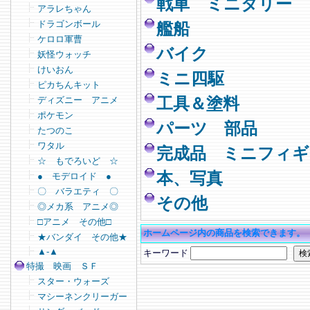
戦車 ミニタリー
アラレちゃん
ドラゴンボール
艦船
ケロロ軍曹
バイク
妖怪ウォッチ
けいおん
ミニ四駆
ピカちんキット
ディズニー アニメ
工具＆塗料
ポケモン
パーツ 部品
たつのこ
ワタル
完成品 ミニフィギ
☆ もでろいど ☆
本、写真
● モデロイド ●
〇 バラエティ 〇
その他
◎メカ系 アニメ◎
□アニメ その他□
ホームページ内の商品を検索できます。
★バンダイ その他★
▲-▲
キーワード
特撮 映画 ＳＦ
スター・ウォーズ
マシーネンクリーガー