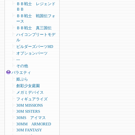
ＢＢ戦士 レジェンド
ＢＢ
ＢＢ戦士 戦国伝フォ
ース
ＢＢ戦士 真三国伝
ハイコンプリートモデ
ル
ビルダーズパーツHD
オプションパーツ
---
その他
バラエティ
姫ぷら
創彩少女庭園
メガミデバイス
フィギュアライズ
30M MISSIONS
30M SISTERS
30MS アイマス
30MM ARMORED
30M FANTASY