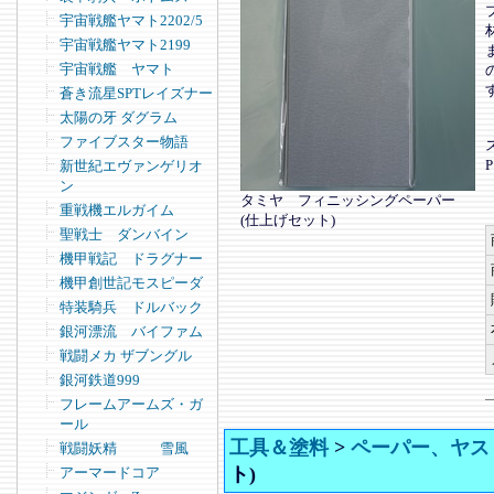
宇宙戦艦ヤマト2202/5
宇宙戦艦ヤマト2199
宇宙戦艦 ヤマト
蒼き流星SPTレイズナー
太陽の牙 ダグラム
ファイブスター物語
新世紀エヴァンゲリオ
ン
タミヤ フィニッシングペーパー
重戦機エルガイム
(仕上げセット)
聖戦士 ダンバイン
機甲戦記 ドラグナー
機甲創世記モスピーダ
特装騎兵 ドルバック
銀河漂流 バイファム
戦闘メカ ザブングル
銀河鉄道999
フレームアームズ・ガ
ール
工具＆塗料
>
ペーパー、ヤス
戦闘妖精 雪風
ト)
アーマードコア