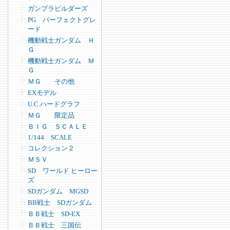
ガンプラビルダーズ
PG パーフェクトグレ
ード
機動戦士ガンダム Ｈ
Ｇ
機動戦士ガンダム Ｍ
Ｇ
ＭＧ その他
EXモデル
U.C.ハードグラフ
ＭＧ 限定品
ＢＩＧ ＳＣＡＬＥ
1/144 SCALE
コレクション２
ＭＳＶ
SD ワールド ヒーロー
ズ
SDガンダム MGSD
BB戦士 SDガンダム
ＢＢ戦士 SD-EX
ＢＢ戦士 三国伝