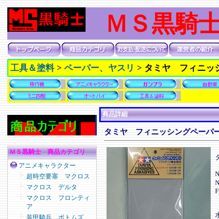
ＭＳ黒騎
工具＆塗料
>
ペーパー、ヤスリ
>
タミヤ フィニッ
商品詳細
タミヤ フィニッシングペーパ
ＭＳ黒騎士 商品カテゴリ
アニメキャラクター
N
超時空要塞 マクロス
マクロス デルタ
F
マクロス フロンティ
ア
装甲騎兵 ボトムズ