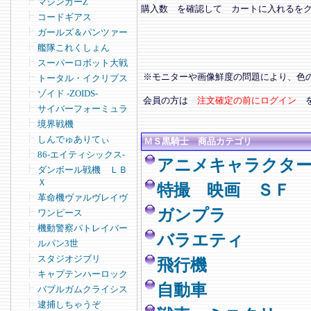
マジンガーZ
購入数 を確認して カートに入れるを
コードギアス
ガールズ＆パンツァー
艦隊これくしょん
スーパーロボット大戦
※モニターや画像鮮度の問題により、色
トータル・イクリプス
ゾイド -ZOIDS-
会員の方は
注文確定の前にログイン
サイバーフォーミュラ
境界戦機
しんでゅありてぃ
ＭＳ黒騎士 商品カテゴリ
86-エイティシックス-
アニメキャラクタ
ダンボール戦機 ＬＢ
Ｘ
特撮 映画 ＳＦ
革命機ヴァルヴレイヴ
ガンプラ
ワンピース
機動警察パトレイバー
バラエティ
ルパン3世
スタジオジブリ
飛行機
キャプテンハーロック
自動車
バブルガムクライシス
逮捕しちゃうぞ