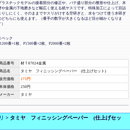
プラスチックモデルの接着部分の修正や、パテ盛り部分の整形や仕上げ、木
材や金属の下地磨きなど幅広く使える紙ヤスリです。特殊加工によって目詰
まりしにくく、そのままでヤスリがけする空研ぎと、水をつけて使う水研ぎ
のどちらにも使えます。（番手の数字が大きくなるほど目が細かくなりま
す）
スペック
P1200番×1枚、P1500番×2枚、P2000番×2枚
商品番号
材Ｔ87024金属
商品名
タミヤ フィニッシングペーパー (仕上げセット)
販売価格
275円
本体価格
250円
メーカー
タミヤ
リ
>
タミヤ フィニッシングペーパー (仕上げセッ