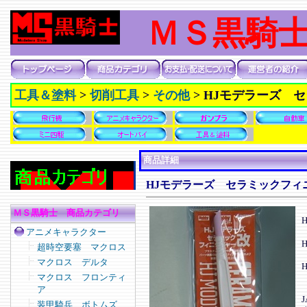
ＭＳ黒騎
工具＆塗料
>
切削工具
>
その他
>
HJモデラーズ 
商品詳細
HJモデラーズ セラミックフィ
ＭＳ黒騎士 商品カテゴリ
アニメキャラクター
超時空要塞 マクロス
マクロス デルタ
H
マクロス フロンティ
ア
J
装甲騎兵 ボトムズ