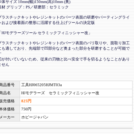
本体サイズ 10mm(幅)150mm(高)10mm (奥)
素材 グリップ：PS／研磨部：セラミック
プラスチックキットやレジンキットのパーツ表面の研磨やパーティングライ
ンおよび接着面の整形に活躍する仕上げツールの決定版
「HJモデラーズツール セラミックフィニッシャー改」
プラスチックキットやレジンキットのパーツ表面のバリ取りや、面取り加工
にも適しており、先端部で凹部分など奥まった部分を研磨することが可能で
す
刃が付いていないため、従来の刃物と比べ安全で手を切るようなことがあり
ません
商品番号
工具HJ065205HJMT03a
商品名
HJモデラーズ セラミックフィニッシャー改
販売価格
825円
本体価格
750円
メーカー
ホビージャパン