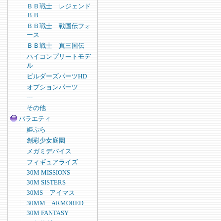
ＢＢ戦士 レジェンド
ＢＢ
ＢＢ戦士 戦国伝フォ
ース
ＢＢ戦士 真三国伝
ハイコンプリートモデ
ル
ビルダーズパーツHD
オプションパーツ
---
その他
バラエティ
姫ぷら
創彩少女庭園
メガミデバイス
フィギュアライズ
30M MISSIONS
30M SISTERS
30MS アイマス
30MM ARMORED
30M FANTASY