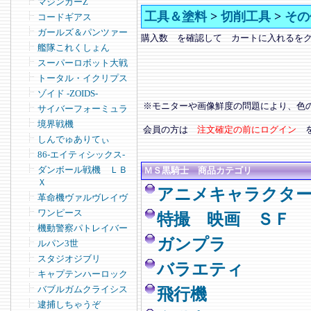
マジンガーZ
工具＆塗料
>
切削工具
>
その
コードギアス
ガールズ＆パンツァー
購入数 を確認して カートに入れるを
艦隊これくしょん
スーパーロボット大戦
トータル・イクリプス
ゾイド -ZOIDS-
※モニターや画像鮮度の問題により、色
サイバーフォーミュラ
境界戦機
会員の方は
注文確定の前にログイン
しんでゅありてぃ
86-エイティシックス-
ダンボール戦機 ＬＢ
ＭＳ黒騎士 商品カテゴリ
Ｘ
アニメキャラクタ
革命機ヴァルヴレイヴ
ワンピース
特撮 映画 ＳＦ
機動警察パトレイバー
ガンプラ
ルパン3世
スタジオジブリ
バラエティ
キャプテンハーロック
バブルガムクライシス
飛行機
逮捕しちゃうぞ