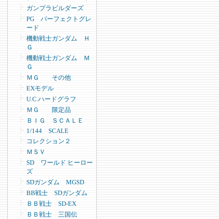
ガンプラビルダーズ
PG パーフェクトグレ
ード
機動戦士ガンダム Ｈ
Ｇ
機動戦士ガンダム Ｍ
Ｇ
ＭＧ その他
EXモデル
U.C.ハードグラフ
ＭＧ 限定品
ＢＩＧ ＳＣＡＬＥ
1/144 SCALE
コレクション２
ＭＳＶ
SD ワールド ヒーロー
ズ
SDガンダム MGSD
BB戦士 SDガンダム
ＢＢ戦士 SD-EX
ＢＢ戦士 三国伝