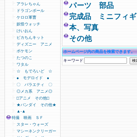
アラレちゃん
パーツ 部品
ドラゴンボール
完成品 ミニフィギ
ケロロ軍曹
妖怪ウォッチ
本、写真
けいおん
その他
ピカちんキット
ディズニー アニメ
ポケモン
ホームページ内の商品を検索できます。
たつのこ
キーワード
ワタル
☆ もでろいど ☆
● モデロイド ●
〇 バラエティ 〇
◎メカ系 アニメ◎
□アニメ その他□
★バンダイ その他★
▲-▲
特撮 映画 ＳＦ
スター・ウォーズ
マシーネンクリーガー