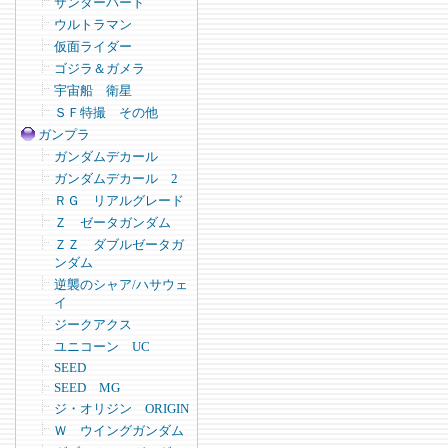
サンダーバード
ウルトラマン
仮面ライダー
ゴジラ＆ガメラ
宇宙船 衛星
ＳＦ特撮 その他
ガンプラ
ガンダムデカール
ガンダムデカール 2
ＲＧ リアルグレード
Ｚ ゼータガンダム
ＺＺ ダブルゼータガ
ンダム
逆襲のシャア/ハサウェ
イ
ジークアクス
ユニコーン UC
SEED
SEED MG
ジ・オリジン ORIGIN
Ｗ ウイングガンダム