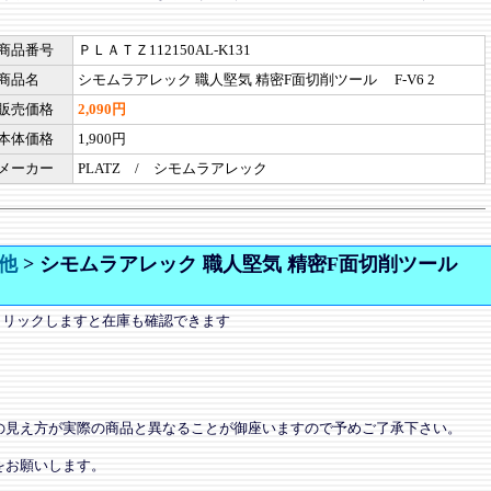
商品番号
ＰＬＡＴＺ112150AL-K131
商品名
シモムラアレック 職人堅気 精密F面切削ツール F-V6 2
販売価格
2,090円
本体価格
1,900円
メーカー
PLATZ / シモムラアレック
他
>
シモムラアレック 職人堅気 精密F面切削ツール
クリックしますと在庫も確認できます
の見え方が実際の商品と異なることが御座いますので予めご了承下さい。
をお願いします。