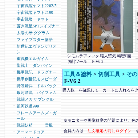
宇宙戦艦ヤマト2202/5
宇宙戦艦ヤマト2199
宇宙戦艦 ヤマト
蒼き流星SPTレイズナー
太陽の牙 ダグラム
ファイブスター物語
新世紀エヴァンゲリオ
ン
シモムラアレック 職人堅気 精密F面
重戦機エルガイム
切削ツール F-V6 2
聖戦士 ダンバイン
機甲戦記 ドラグナー
工具＆塗料
>
切削工具
>
その
機甲創世記モスピーダ
F-V6 2
特装騎兵 ドルバック
購入数 を確認して カートに入れるを
銀河漂流 バイファム
戦闘メカ ザブングル
銀河鉄道999
フレームアームズ・ガ
ール
※モニターや画像鮮度の問題により、色
戦闘妖精 雪風
会員の方は
注文確定の前にログイン
アーマードコア