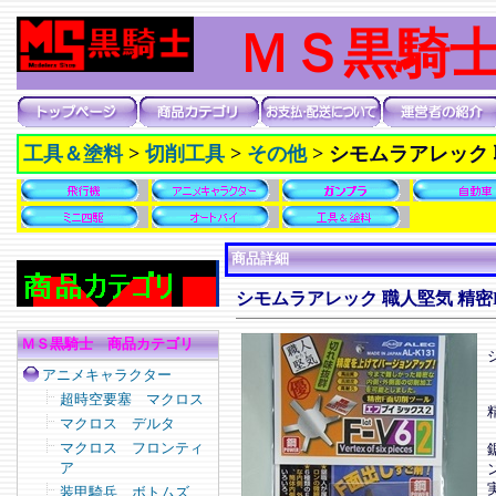
ＭＳ黒騎
工具＆塗料
>
切削工具
>
その他
>
シモムラアレック 
商品詳細
シモムラアレック 職人堅気 精密F
ＭＳ黒騎士 商品カテゴリ
アニメキャラクター
超時空要塞 マクロス
マクロス デルタ
マクロス フロンティ
ア
装甲騎兵 ボトムズ