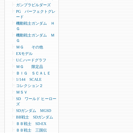
ガンプラビルダーズ
PG パーフェクトグレ
ード
機動戦士ガンダム Ｈ
Ｇ
機動戦士ガンダム Ｍ
Ｇ
ＭＧ その他
EXモデル
U.C.ハードグラフ
ＭＧ 限定品
ＢＩＧ ＳＣＡＬＥ
1/144 SCALE
コレクション２
ＭＳＶ
SD ワールド ヒーロー
ズ
SDガンダム MGSD
BB戦士 SDガンダム
ＢＢ戦士 SD-EX
ＢＢ戦士 三国伝