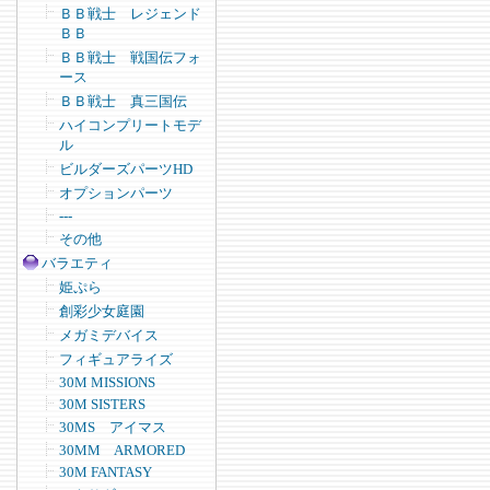
ＢＢ戦士 レジェンド
ＢＢ
ＢＢ戦士 戦国伝フォ
ース
ＢＢ戦士 真三国伝
ハイコンプリートモデ
ル
ビルダーズパーツHD
オプションパーツ
---
その他
バラエティ
姫ぷら
創彩少女庭園
メガミデバイス
フィギュアライズ
30M MISSIONS
30M SISTERS
30MS アイマス
30MM ARMORED
30M FANTASY