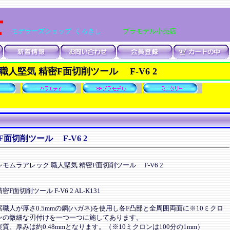
士
モデラーズショップ くろきし
プラモデル小売店
職人堅気 精密F面切削ツール F-V6 2
面切削ツール F-V6 2
シモムラアレック 職人堅気 精密F面切削ツール F-V6 2
精密F面切削ツール F-V6 2 AL-K131
鋸職人が厚さ0.5mmの鋼(ハガネ)を使用し各F凸部と全周囲両面に※10ミクロ
ンの微細な刃付けを一つ一つに施してあります。
実質、厚みは約0.48mmとなります。（※10ミクロンは100分の1mm）