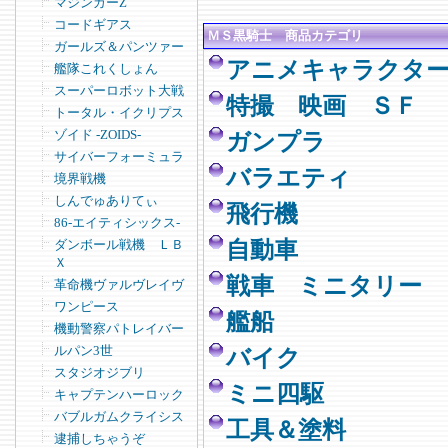
マジンガーZ
コードギアス
ＭＳ黒騎士 商品カテゴリ
ガールズ＆パンツァー
アニメキャラクタ
艦隊これくしょん
スーパーロボット大戦
特撮 映画 ＳＦ
トータル・イクリプス
ゾイド -ZOIDS-
ガンプラ
サイバーフォーミュラ
バラエティ
境界戦機
しんでゅありてぃ
飛行機
86-エイティシックス-
ダンボール戦機 ＬＢ
自動車
Ｘ
戦車 ミニタリー
革命機ヴァルヴレイヴ
ワンピース
艦船
機動警察パトレイバー
ルパン3世
バイク
スタジオジブリ
ミニ四駆
キャプテンハーロック
バブルガムクライシス
工具＆塗料
逮捕しちゃうぞ