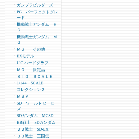
ガンプラビルダーズ
PG パーフェクトグレ
ード
機動戦士ガンダム Ｈ
Ｇ
機動戦士ガンダム Ｍ
Ｇ
ＭＧ その他
EXモデル
U.C.ハードグラフ
ＭＧ 限定品
ＢＩＧ ＳＣＡＬＥ
1/144 SCALE
コレクション２
ＭＳＶ
SD ワールド ヒーロー
ズ
SDガンダム MGSD
BB戦士 SDガンダム
ＢＢ戦士 SD-EX
ＢＢ戦士 三国伝