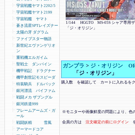
宇宙戦艦ヤマト2202/5
宇宙戦艦ヤマト2199
宇宙戦艦 ヤマト
1/144 HGGTO MS-05S シャ
蒼き流星SPTレイズナー
「ジ・オリジン」
太陽の牙 ダグラム
ファイブスター物語
新世紀エヴァンゲリオ
ン
重戦機エルガイム
聖戦士 ダンバイン
ガンプラ
>
ジ・オリジン OR
機甲戦記 ドラグナー
「ジ・オリジン」
機甲創世記モスピーダ
購入数 を確認して カートに入れるを
特装騎兵 ドルバック
銀河漂流 バイファム
戦闘メカ ザブングル
銀河鉄道999
フレームアームズ・ガ
※モニターや画像鮮度の問題により、色
ール
会員の方は
注文確定の前にログイン
戦闘妖精 雪風
アーマードコア