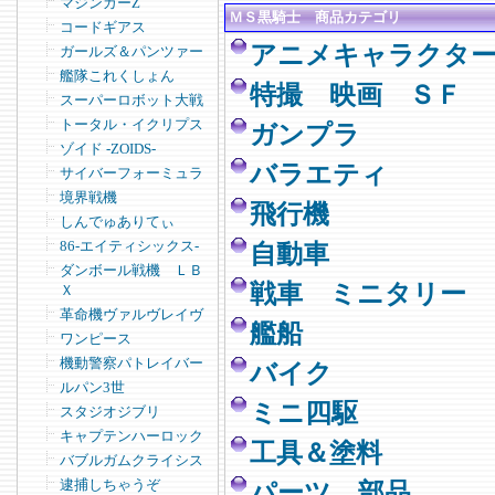
マジンガーZ
ＭＳ黒騎士 商品カテゴリ
コードギアス
アニメキャラクタ
ガールズ＆パンツァー
艦隊これくしょん
特撮 映画 ＳＦ
スーパーロボット大戦
トータル・イクリプス
ガンプラ
ゾイド -ZOIDS-
バラエティ
サイバーフォーミュラ
境界戦機
飛行機
しんでゅありてぃ
86-エイティシックス-
自動車
ダンボール戦機 ＬＢ
戦車 ミニタリー
Ｘ
革命機ヴァルヴレイヴ
艦船
ワンピース
機動警察パトレイバー
バイク
ルパン3世
ミニ四駆
スタジオジブリ
キャプテンハーロック
工具＆塗料
バブルガムクライシス
逮捕しちゃうぞ
パーツ 部品