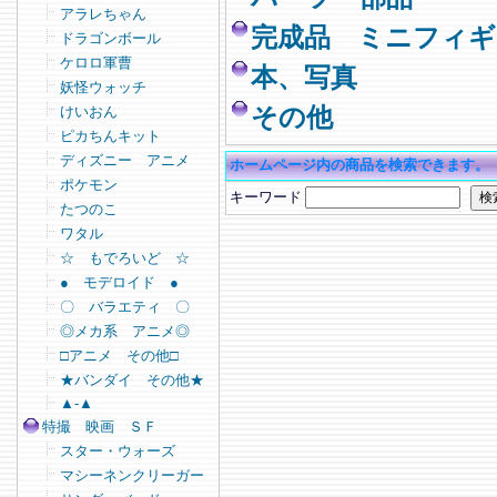
アラレちゃん
完成品 ミニフィギ
ドラゴンボール
ケロロ軍曹
本、写真
妖怪ウォッチ
けいおん
その他
ピカちんキット
ディズニー アニメ
ホームページ内の商品を検索できます。
ポケモン
キーワード
たつのこ
ワタル
☆ もでろいど ☆
● モデロイド ●
〇 バラエティ 〇
◎メカ系 アニメ◎
□アニメ その他□
★バンダイ その他★
▲-▲
特撮 映画 ＳＦ
スター・ウォーズ
マシーネンクリーガー