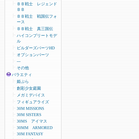
ＢＢ戦士 レジェンド
ＢＢ
ＢＢ戦士 戦国伝フォ
ース
ＢＢ戦士 真三国伝
ハイコンプリートモデ
ル
ビルダーズパーツHD
オプションパーツ
---
その他
バラエティ
姫ぷら
創彩少女庭園
メガミデバイス
フィギュアライズ
30M MISSIONS
30M SISTERS
30MS アイマス
30MM ARMORED
30M FANTASY