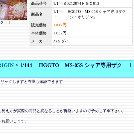
商品番号
1/144Ｂ0212974ＨＧＯ013
1/144 HGGTO MS-05S シャア専用ザク
商品名
Ｉ 「ジ・オリジン」
ア専用ザク Ｉ
販売価格
1,817円
本体価格
1,652円
メーカー
バンダイ
IGIN
>
1/144 HGGTO MS-05S シャア専用ザク Ｉ
クリックしますと在庫も確認できます
の見え方が実際の商品と異なることが御座いますので予めご了承下さい。
をお願いします。