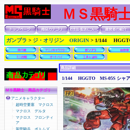
ＭＳ黒騎
ガンプラ
>
ジ・オリジン ORIGIN
>
1/144 H
商品詳細
1/144 HGGTO MS-05
ＭＳ黒騎士 商品カテゴリ
アニメキャラクター
超時空要塞 マクロス
マクロス デルタ
マクロス フロンティ
ア
装甲騎兵 ボトムズ