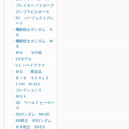
ブレイカー バトローグ
ガンプラビルダーズ
PG パーフェクトグレ
ード
機動戦士ガンダム Ｈ
Ｇ
機動戦士ガンダム Ｍ
Ｇ
ＭＧ その他
EXモデル
U.C.ハードグラフ
ＭＧ 限定品
ＢＩＧ ＳＣＡＬＥ
1/144 SCALE
コレクション２
ＭＳＶ
SD ワールド ヒーロー
ズ
SDガンダム MGSD
BB戦士 SDガンダム
ＢＢ戦士 SD-EX