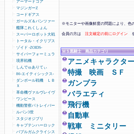
アーマードコア
マジンガーZ
コードギアス
ガールズ＆パンツァー
※モニターや画像鮮度の問題により、色
艦隊これくしょん
会員の方は
注文確定の前にログイン
スーパーロボット大戦
トータル・イクリプス
ゾイド -ZOIDS-
ＭＳ黒騎士 商品カテゴリ
サイバーフォーミュラ
アニメキャラクタ
境界戦機
しんでゅありてぃ
特撮 映画 ＳＦ
86-エイティシックス-
ダンボール戦機 ＬＢ
ガンプラ
Ｘ
革命機ヴァルヴレイヴ
バラエティ
ワンピース
飛行機
機動警察パトレイバー
ルパン3世
自動車
スタジオジブリ
戦車 ミニタリー
キャプテンハーロック
バブルガムクライシス