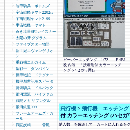
装甲騎兵 ボトムズ
宇宙戦艦ヤマト2202/5
宇宙戦艦ヤマト2199
宇宙戦艦 ヤマト
蒼き流星SPTレイズナー
太陽の牙 ダグラム
ファイブスター物語
新世紀エヴァンゲリオ
ン
ビーバーエッチング 1/72 F-4EJ
重戦機エルガイム
改 内装 「接着剤付 カラーエッチ
聖戦士 ダンバイン
ング (ハセガワ用)」
機甲戦記 ドラグナー
機甲創世記モスピーダ
特装騎兵 ドルバック
銀河漂流 バイファム
戦闘メカ ザブングル
銀河鉄道999
飛行機
>
飛行機 エッチング
フレームアームズ・ガ
付 カラーエッチング (ハセガ
ール
購入数 を確認して カートに入れるを
戦闘妖精 雪風