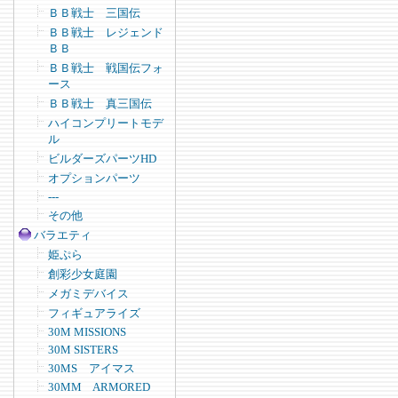
ＢＢ戦士 三国伝
ＢＢ戦士 レジェンド
ＢＢ
ＢＢ戦士 戦国伝フォ
ース
ＢＢ戦士 真三国伝
ハイコンプリートモデ
ル
ビルダーズパーツHD
オプションパーツ
---
その他
バラエティ
姫ぷら
創彩少女庭園
メガミデバイス
フィギュアライズ
30M MISSIONS
30M SISTERS
30MS アイマス
30MM ARMORED