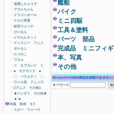
艦船
逮捕しちゃうぞ
アラレちゃん
バイク
ドラゴンボール
ミニ四駆
ケロロ軍曹
妖怪ウォッチ
工具＆塗料
けいおん
ピカちんキット
パーツ 部品
ディズニー アニメ
完成品 ミニフィギ
ポケモン
たつのこ
本、写真
ワタル
☆ もでろいど ☆
その他
● モデロイド ●
〇 バラエティ 〇
ホームページ内の商品を検索できます。
◎メカ系 アニメ◎
キーワード
□アニメ その他□
★バンダイ その他★
▲-▲
特撮 映画 ＳＦ
スター・ウォーズ