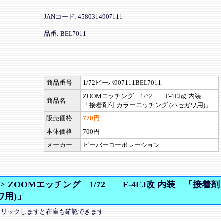
JANコード: 4580314907111
品番: BEL7011
商品番号
1/72ビーバ907111BEL7011
ZOOMエッチング 1/72 F-4EJ改 内装
商品名
「接着剤付 カラーエッチング (ハセガワ用)」
販売価格
770円
本体価格
700円
メーカー
ビーバーコーポレーション
>
ZOOMエッチング 1/72 F-4EJ改 内装 「接着剤
ワ用)」
クリックしますと在庫も確認できます