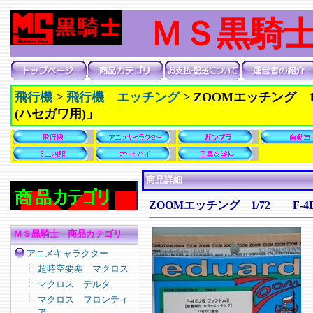
ＭＳ黒騎
飛行機
>
飛行機 エッチング
>
ZOOMエッチング 1
(ハセガワ用)」
商品詳細
ZOOMエッチング 1/72 F-
ＭＳ黒騎士 商品カテゴリ
アニメキャラクター
超時空要塞 マクロス
マクロス デルタ
マクロス フロンティ
ア