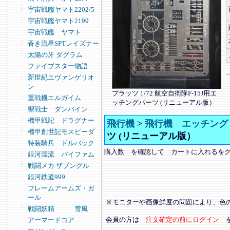
宇宙戦艦ヤマト2202/5
宇宙戦艦ヤマト2199
宇宙戦艦 ヤマト
蒼き流星SPTレイズナー
太陽の牙 ダグラム
ファイブスター物語
新世紀エヴァンゲリオ
ン
プラッツ 1/72 航空自衛隊F-15J用エ
重戦機エルガイム
ッチングパーツ (リニューアル版）
聖戦士 ダンバイン
機甲戦記 ドラグナー
飛行機
>
飛行機 エッチング
機甲創世記モスピーダ
ツ (リニューアル版）
特装騎兵 ドルバック
購入数 を確認して カートに入れるを
銀河漂流 バイファム
戦闘メカ ザブングル
銀河鉄道999
フレームアームズ・ガ
ール
※モニターや画像鮮度の問題により、色
戦闘妖精 雪風
会員の方は
注文確定の前にログイン
アーマードコア