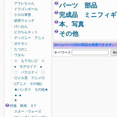
アラレちゃん
パーツ 部品
ドラゴンボール
完成品 ミニフィギ
ケロロ軍曹
妖怪ウォッチ
本、写真
けいおん
ピカちんキット
その他
ディズニー アニメ
ポケモン
ホームページ内の商品を検索できます。
たつのこ
キーワード
ワタル
☆ もでろいど ☆
● モデロイド ●
〇 バラエティ 〇
◎メカ系 アニメ◎
□アニメ その他□
★バンダイ その他★
▲-▲
★
特撮 映画 ＳＦ
スター・ウォーズ