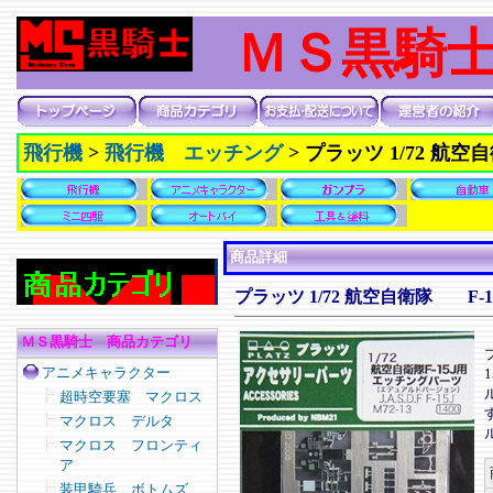
ＭＳ黒騎
飛行機
>
飛行機 エッチング
>
プラッツ 1/72 航
商品詳細
プラッツ 1/72 航空自衛隊 F
ＭＳ黒騎士 商品カテゴリ
アニメキャラクター
超時空要塞 マクロス
マクロス デルタ
マクロス フロンティ
ア
装甲騎兵 ボトムズ