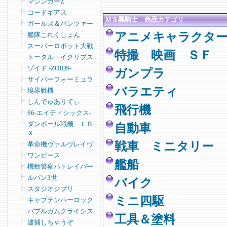
マジンガーZ
コードギアス
ＭＳ黒騎士 商品カテゴリ
ガールズ＆パンツァー
アニメキャラクタ
艦隊これくしょん
スーパーロボット大戦
特撮 映画 ＳＦ
トータル・イクリプス
ゾイド -ZOIDS-
ガンプラ
サイバーフォーミュラ
バラエティ
境界戦機
しんでゅありてぃ
飛行機
86-エイティシックス-
ダンボール戦機 ＬＢ
自動車
Ｘ
戦車 ミニタリー
革命機ヴァルヴレイヴ
ワンピース
艦船
機動警察パトレイバー
ルパン3世
バイク
スタジオジブリ
ミニ四駆
キャプテンハーロック
バブルガムクライシス
工具＆塗料
逮捕しちゃうぞ