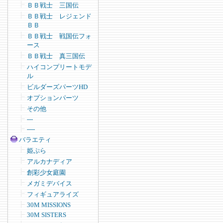
ＢＢ戦士 三国伝
ＢＢ戦士 レジェンド
ＢＢ
ＢＢ戦士 戦国伝フォ
ース
ＢＢ戦士 真三国伝
ハイコンプリートモデ
ル
ビルダーズパーツHD
オプションパーツ
その他
---
----
バラエティ
姫ぷら
アルカナディア
創彩少女庭園
メガミデバイス
フィギュアライズ
30M MISSIONS
30M SISTERS