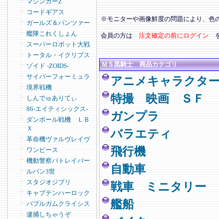
マジンガーZ
コードギアス
※モニターや画像鮮度の問題により、色
ガールズ＆パンツァー
艦隊これくしょん
会員の方は
注文確定の前にログイン
スーパーロボット大戦
トータル・イクリプス
ＭＳ黒騎士 商品カテゴリ
ゾイド -ZOIDS-
サイバーフォーミュラ
アニメキャラクタ
境界戦機
特撮 映画 ＳＦ
しんでゅありてぃ
86-エイティシックス-
ガンプラ
ダンボール戦機 ＬＢ
Ｘ
バラエティ
革命機ヴァルヴレイヴ
飛行機
ワンピース
機動警察パトレイバー
自動車
ルパン3世
スタジオジブリ
戦車 ミニタリー
キャプテンハーロック
艦船
バブルガムクライシス
逮捕しちゃうぞ