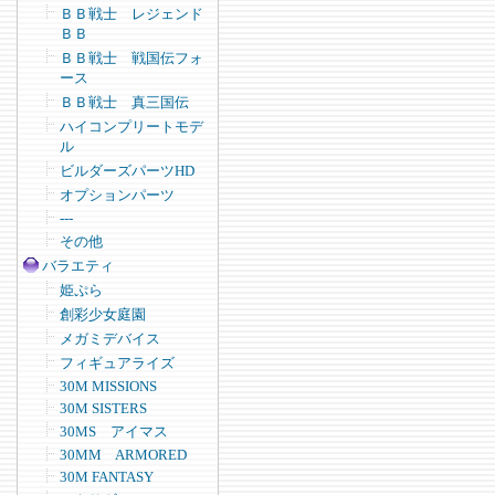
ＢＢ戦士 レジェンド
ＢＢ
ＢＢ戦士 戦国伝フォ
ース
ＢＢ戦士 真三国伝
ハイコンプリートモデ
ル
ビルダーズパーツHD
オプションパーツ
---
その他
バラエティ
姫ぷら
創彩少女庭園
メガミデバイス
フィギュアライズ
30M MISSIONS
30M SISTERS
30MS アイマス
30MM ARMORED
30M FANTASY